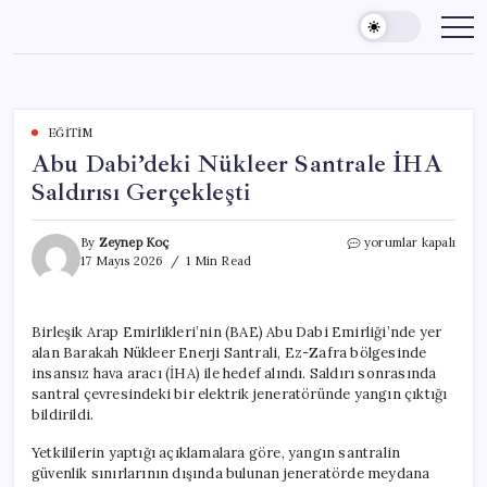
Skip
to
content
EĞITIM
Abu Dabi’deki Nükleer Santrale İHA
Saldırısı Gerçekleşti
Abu
By
Zeynep Koç
yorumlar kapalı
Dabi’deki
17 Mayıs 2026
1 Min Read
Nükleer
Santrale
İHA
Birleşik Arap Emirlikleri’nin (BAE) Abu Dabi Emirliği’nde yer
Saldırısı
alan Barakah Nükleer Enerji Santrali, Ez-Zafra bölgesinde
Gerçekleşti
için
insansız hava aracı (İHA) ile hedef alındı. Saldırı sonrasında
santral çevresindeki bir elektrik jeneratöründe yangın çıktığı
bildirildi.
Yetkililerin yaptığı açıklamalara göre, yangın santralin
güvenlik sınırlarının dışında bulunan jeneratörde meydana