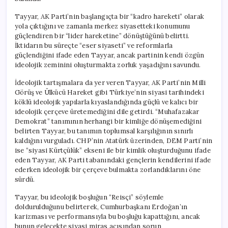
Tayyar, AK Parti’nin başlangıçta bir “kadro hareketi” olarak
yola çıktığını ve zamanla merkez siyasetteki konumunu
güçlendiren bir “lider hareketine” dönüştüğünü belirtti.
İktidarın bu süreçte “eser siyaseti” ve reformlarla
güçlendiğini ifade eden Tayyar, ancak partinin kendi özgün
ideolojik zeminini oluşturmakta zorluk yaşadığını savundu.
İdeolojik tartışmalara da yer veren Tayyar, AK Parti’nin Milli
Görüş ve Ülkücü Hareket gibi Türkiye’nin siyasi tarihindeki
köklü ideolojik yapılarla kıyaslandığında güçlü ve kalıcı bir
ideolojik çerçeve üretemediğini dile getirdi. “Muhafazakar
Demokrat” tanımının herhangi bir kimliğe dönüşemediğini
belirten Tayyar, bu tanımın toplumsal karşılığının sınırlı
kaldığını vurguladı. CHP’nin Atatürk üzerinden, DEM Parti’nin
ise “siyasi Kürtçülük” ekseni ile bir kimlik oluşturduğunu ifade
eden Tayyar, AK Parti tabanındaki gençlerin kendilerini ifade
ederken ideolojik bir çerçeve bulmakta zorlandıklarını öne
sürdü.
Tayyar, bu ideolojik boşluğun “Reisçi” söylemle
doldurulduğunu belirterek, Cumhurbaşkanı Erdoğan’ın
karizması ve performansıyla bu boşluğu kapattığını, ancak
bunun gelecekte siyasi miras açısından sorun