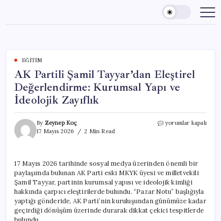
Skip
to
content
EĞITIM
AK Partili Şamil Tayyar’dan Eleştirel
Değerlendirme: Kurumsal Yapı ve
İdeolojik Zayıflık
AK
By
Zeynep Koç
yorumlar kapalı
Partili
17 Mayıs 2026
2 Min Read
Şamil
Tayyar’dan
Eleştirel
17 Mayıs 2026 tarihinde sosyal medya üzerinden önemli bir
Değerlendirme:
paylaşımda bulunan AK Parti eski MKYK üyesi ve milletvekili
Kurumsal
Yapı
Şamil Tayyar, partinin kurumsal yapısı ve ideolojik kimliği
ve
hakkında çarpıcı eleştirilerde bulundu. “Pazar Notu” başlığıyla
İdeolojik
yaptığı gönderide, AK Parti’nin kuruluşundan günümüze kadar
Zayıflık
geçirdiği dönüşüm üzerinde durarak dikkat çekici tespitlerde
için
bulundu.