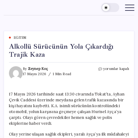
Skip
to
content
EĞITIM
Alkollü Sürücünün Yola Çıkardığı
Trajik Kaza
Alkollü
By
Zeynep Koç
yorumlar kapalı
Sürücünün
17 Mayıs 2026
1 Min Read
Yola
Çıkardığı
Trajik
17 Mayıs 2026 tarihinde saat 13:30 civarında Tokat’ta, Ayhan
Kaza
Çevik Caddesi üzerinde meydana gelen trafik kazasında bir
için
kişi hayatını kaybetti. K.A. isimli sürücünün kontrolündeki
otomobil, yolun karşısına geçmeye çalışan Hurisel Ayça’ya
çarptı. Olayı gören çevredekiler hemen sağlık ve polis
ekiplerine haber verdi.
Olay yerine ulaşan sağlık ekipleri, yaralı Ayça’ya ilk müdahaleyi