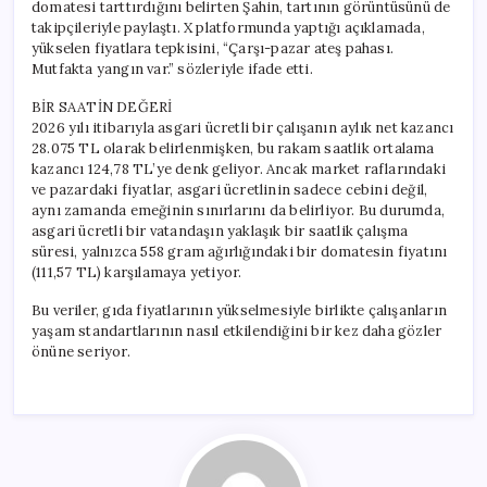
domatesi tarttırdığını belirten Şahin, tartının görüntüsünü de
takipçileriyle paylaştı. X platformunda yaptığı açıklamada,
yükselen fiyatlara tepkisini, “Çarşı-pazar ateş pahası.
Mutfakta yangın var.” sözleriyle ifade etti.
BİR SAATİN DEĞERİ
2026 yılı itibarıyla asgari ücretli bir çalışanın aylık net kazancı
28.075 TL olarak belirlenmişken, bu rakam saatlik ortalama
kazancı 124,78 TL’ye denk geliyor. Ancak market raflarındaki
ve pazardaki fiyatlar, asgari ücretlinin sadece cebini değil,
aynı zamanda emeğinin sınırlarını da belirliyor. Bu durumda,
asgari ücretli bir vatandaşın yaklaşık bir saatlik çalışma
süresi, yalnızca 558 gram ağırlığındaki bir domatesin fiyatını
(111,57 TL) karşılamaya yetiyor.
Bu veriler, gıda fiyatlarının yükselmesiyle birlikte çalışanların
yaşam standartlarının nasıl etkilendiğini bir kez daha gözler
önüne seriyor.