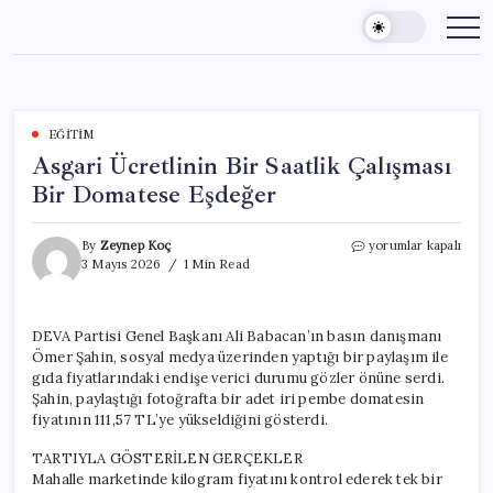
Skip
to
content
EĞITIM
Asgari Ücretlinin Bir Saatlik Çalışması
Bir Domatese Eşdeğer
Asgari
By
Zeynep Koç
yorumlar kapalı
Ücretlinin
3 Mayıs 2026
1 Min Read
Bir
Saatlik
Çalışması
DEVA Partisi Genel Başkanı Ali Babacan’ın basın danışmanı
Bir
Ömer Şahin, sosyal medya üzerinden yaptığı bir paylaşım ile
Domatese
Eşdeğer
gıda fiyatlarındaki endişe verici durumu gözler önüne serdi.
için
Şahin, paylaştığı fotoğrafta bir adet iri pembe domatesin
fiyatının 111,57 TL’ye yükseldiğini gösterdi.
TARTIYLA GÖSTERİLEN GERÇEKLER
Mahalle marketinde kilogram fiyatını kontrol ederek tek bir