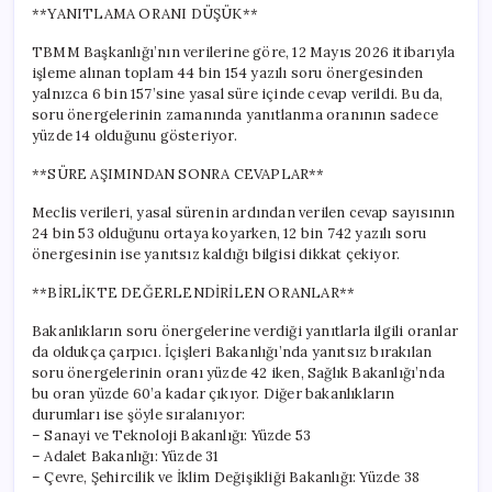
**YANITLAMA ORANI DÜŞÜK**
TBMM Başkanlığı’nın verilerine göre, 12 Mayıs 2026 itibarıyla
işleme alınan toplam 44 bin 154 yazılı soru önergesinden
yalnızca 6 bin 157’sine yasal süre içinde cevap verildi. Bu da,
soru önergelerinin zamanında yanıtlanma oranının sadece
yüzde 14 olduğunu gösteriyor.
**SÜRE AŞIMINDAN SONRA CEVAPLAR**
Meclis verileri, yasal sürenin ardından verilen cevap sayısının
24 bin 53 olduğunu ortaya koyarken, 12 bin 742 yazılı soru
önergesinin ise yanıtsız kaldığı bilgisi dikkat çekiyor.
**BİRLİKTE DEĞERLENDİRİLEN ORANLAR**
Bakanlıkların soru önergelerine verdiği yanıtlarla ilgili oranlar
da oldukça çarpıcı. İçişleri Bakanlığı’nda yanıtsız bırakılan
soru önergelerinin oranı yüzde 42 iken, Sağlık Bakanlığı’nda
bu oran yüzde 60’a kadar çıkıyor. Diğer bakanlıkların
durumları ise şöyle sıralanıyor:
– Sanayi ve Teknoloji Bakanlığı: Yüzde 53
– Adalet Bakanlığı: Yüzde 31
– Çevre, Şehircilik ve İklim Değişikliği Bakanlığı: Yüzde 38