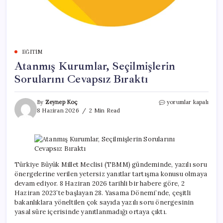
EĞITIM
Atanmış Kurumlar, Seçilmişlerin
Sorularını Cevapsız Bıraktı
Atanmış
By
Zeynep Koç
yorumlar kapalı
Kurumlar,
8 Haziran 2026
2 Min Read
Seçilmişlerin
Sorularını
Cevapsız
Bıraktı
için
Türkiye Büyük Millet Meclisi (TBMM) gündeminde, yazılı soru
önergelerine verilen yetersiz yanıtlar tartışma konusu olmaya
devam ediyor. 8 Haziran 2026 tarihli bir habere göre, 2
Haziran 2023’te başlayan 28. Yasama Dönemi’nde, çeşitli
bakanlıklara yöneltilen çok sayıda yazılı soru önergesinin
yasal süre içerisinde yanıtlanmadığı ortaya çıktı.