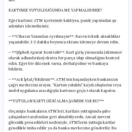
KARTINIZ YUTULDUĞUNDA NE YAPMALISINIZ?
Eğer kartınız ATM içerisinde kaldıysa, panik yapmadan şu
adımları izlemelisiniz:
– **Cihazın Yanından Ayrılmayın**: Bazen teknik aksaklıklar
yaşanabilir. 1-2 dakika boyunca ekranı izlemeye devam edin.
– **Şüpheli Aparat Kontrolü**: Kart giriş yuvasında (skimmer
olarak adlandırılan) ekstra bir parça olup olmadığını kontrol
edin. Eğer bir düzenek varsa, derhal polise ve bankaya
bildirin.
– **Acil İptal/Bildirim**: ATM’nin başındayken bankanızın
çağrı merkezini arayın. “Kartım yutuldu” kaydı oluşturun veya
mobil uygulama aracılığıyla kartınızı geçici olarak kapatın.
**YUTULAN KARTI GERİ ALMA ŞANSIM VAR MI?**
Geçmişte bankaların ATM’leri, kartları yuttuğunda şube
çalışanları tarafından geri alınabiliyordu. Ancak mevcut
güvenlik prosedürleri nedeniyle, ATM’lerin yuttuğu kartlar
genellikle imha edilir ya da banka merkezine gönderilir. Bu