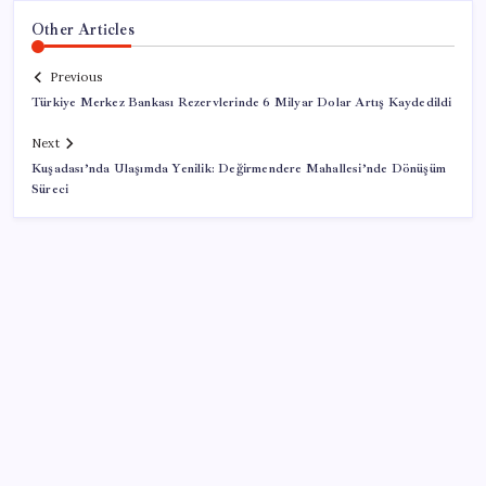
Other Articles
Previous
Türkiye Merkez Bankası Rezervlerinde 6 Milyar Dolar Artış Kaydedildi
Next
Kuşadası’nda Ulaşımda Yenilik: Değirmendere Mahallesi’nde Dönüşüm
Süreci
SON YAZILAR
Togg için 1 Milyon TL Faizsiz Kredi Fırsatı Başladı