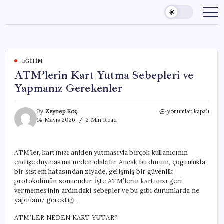
Skip
to
content
EĞITIM
ATM’lerin Kart Yutma Sebepleri ve
Yapmanız Gerekenler
ATM’lerin
By
Zeynep Koç
yorumlar kapalı
Kart
14 Mayıs 2026
2 Min Read
Yutma
Sebepleri
ve
ATM’ler, kartınızı aniden yutmasıyla birçok kullanıcının
Yapmanız
endişe duymasına neden olabilir. Ancak bu durum, çoğunlukla
Gerekenler
için
bir sistem hatasından ziyade, gelişmiş bir güvenlik
protokolünün sonucudur. İşte ATM’lerin kartınızı geri
vermemesinin ardındaki sebepler ve bu gibi durumlarda ne
yapmanız gerektiği.
ATM’LER NEDEN KART YUTAR?