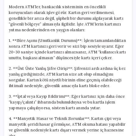
Modern ATM’ler, bankacılık sisteminin en öncelikli
koruyucuları olarak işlev görür. Kartın geri verilmemesi,
genellikle bir arıza değil, şüpheli bir durumu algılayarak kartı
“güvenli bölgeye” almasıyla ilgilidir. İşte ATM’lerin kartınızı
yutma nedenlerinden en yaygın olanları:
1. **Süre Aşımı (Unutkanlık Durumu)**: İşlem tamamlandıktan
sonra ATM kartınızı geri verir ve sizi bip sesiyle uyarır. Eğer
20-30 saniye içinde kartınızı almazsanız, ATM “kullanıcı kartı
unuttu, başkası almasın” düşüncesiyle kartı içeri çeker.
2. **Üst Üste Yanlış Şifre Girişi**: Şifrenizi ardı ardına üç kez
yanlış girdiğinizde, ATM kartın size ait olup olmadığını
sorgular. Kartın kötü niyetli birinin eline geçmiş olabileceği
ihtimali nedeniyle, güvenlik amacıyla kartı bloke eder.
3. **İptal veya Kayıp Bildirimi**: Eğer kartınız için daha önce
“kayıp/çalıntı” ihbarında bulunulduysa ve bu kartla işlem
yapmaya çalışılıyorsa, sistem kartı anında yutar.
4. **Manyetik Hasar ve Teknik Sorunlar**: Kartın çipi veya
manyetik şeridi hasar görmüşse, ATM okuma hatası yapabilir
ve güvenlik nedeniyle kartı dışarı vermek yerine iç haznesine
alır.