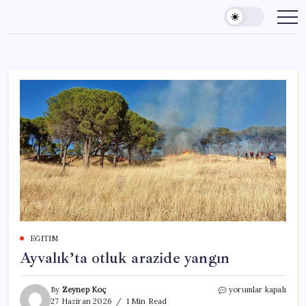
Skip
to
content
EĞITIM
Ayvalık’ta otluk arazide yangın
Ayvalık’ta
By
Zeynep Koç
yorumlar kapalı
otluk
27 Haziran 2026
1 Min Read