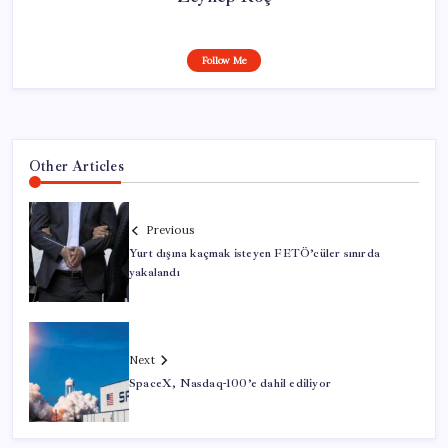
Follow Me
Other Articles
Previous
Yurt dışına kaçmak isteyen FETÖ’cüler sınırda
yakalandı
Next
SpaceX, Nasdaq-100’e dahil ediliyor