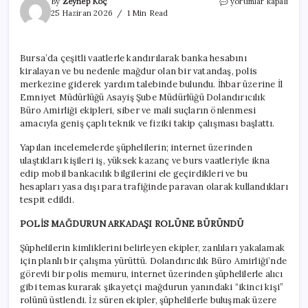
Burs
By
Zeynep Koç
yorumlar kapalı
vaadiyle
25 Haziran 2026
1 Min Read
dolandırıcılığa
suç
üstü!
Bursa’da çeşitli vaatlerle kandırılarak banka hesabını
Polis
kiralayan ve bu nedenle mağdur olan bir vatandaş, polis
mağdurun
arkadaşı
merkezine giderek yardım talebinde bulundu. İhbar üzerine İl
kılığına
Emniyet Müdürlüğü Asayiş Şube Müdürlüğü Dolandırıcılık
girdi
Büro Amirliği ekipleri, siber ve mali suçların önlenmesi
için
amacıyla geniş çaplı teknik ve fiziki takip çalışması başlattı.
Yapılan incelemelerde şüphelilerin; internet üzerinden
ulaştıkları kişileri iş, yüksek kazanç ve burs vaatleriyle ikna
edip mobil bankacılık bilgilerini ele geçirdikleri ve bu
hesapları yasa dışı para trafiğinde paravan olarak kullandıkları
tespit edildi.
POLİS MAĞDURUN ARKADAŞI ROLÜNE BÜRÜNDÜ
Şüphelilerin kimliklerini belirleyen ekipler, zanlıları yakalamak
için planlı bir çalışma yürüttü. Dolandırıcılık Büro Amirliği’nde
görevli bir polis memuru, internet üzerinden şüphelilerle alıcı
gibi temas kurarak şikayetçi mağdurun yanındaki “ikinci kişi”
rolünü üstlendi. İz süren ekipler, şüphelilerle buluşmak üzere