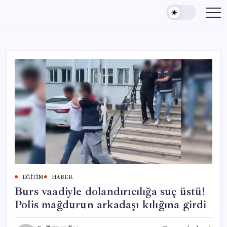
Skip
to
content
EĞITIM
HABER
Burs vaadiyle dolandırıcılığa suç üstü!
Polis mağdurun arkadaşı kılığına girdi