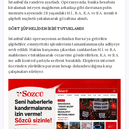
İstanbul’da randevu ayarladı. Operasyonda, banka hesabını
kiralamak isteyen mağdurun arkadaşı gibi davranan polis
memuru sayesinde 28 yaşındaki H.İ., B.A., K.A. ve S.A. isimli 4
şüpheli suçüstü yakalanarak gözaltına alındı.
DÖRT ŞÜPHELİDEN İKİSİ TUTUKLANDI
İstanbul’daki operasyonun ardından Bursa’ya getirilen
şüpheliler, emniyetteki işlemlerinin tamamlanmasıyla adliyeye
sevk edildi. Hakim karşısına çıkarılan zanlılardan H.İ. ve B.A.
mahkemece tutuklanarak cezaevine gönderilirken, K.A. ve S.A.
ise adli kontrol şartıyla serbest bırakıldı. Ekiplerin internet
üzerinden yürütülen paravan hesap dolandırıcılığına karşı
çalışmaları sürüyor.