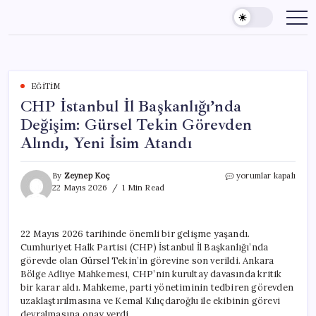
Skip
to
content
EĞITIM
CHP İstanbul İl Başkanlığı’nda
Değişim: Gürsel Tekin Görevden
Alındı, Yeni İsim Atandı
CHP
By
Zeynep Koç
yorumlar kapalı
İstanbul
22 Mayıs 2026
1 Min Read
İl
Başkanlığı’nda
Değişim:
22 Mayıs 2026 tarihinde önemli bir gelişme yaşandı.
Gürsel
Cumhuriyet Halk Partisi (CHP) İstanbul İl Başkanlığı’nda
Tekin
Görevden
görevde olan Gürsel Tekin’in görevine son verildi. Ankara
Alındı,
Bölge Adliye Mahkemesi, CHP’nin kurultay davasında kritik
Yeni
bir karar aldı. Mahkeme, parti yönetiminin tedbiren görevden
İsim
uzaklaştırılmasına ve Kemal Kılıçdaroğlu ile ekibinin görevi
Atandı
devralmasına onay verdi.