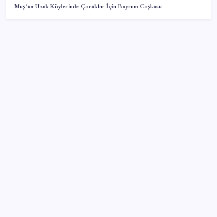
Muş’un Uzak Köylerinde Çocuklar İçin Bayram Coşkusu
SON YAZILAR
Resmi Gazete’de bugün (08.08.2026)
iPhone 18 Pro Max ve iPhone Ultra Elimizde
Google Maps’e büyük değişiklik: Oteli bulacak, yemeği
sipariş edecek
Özgür Özel’den Le Monde’a çarpıcı yazı: ‘Bu sürecin
kırılma noktası…’
2026 AÖL 3. Dönem sınav sonuçları ne zaman