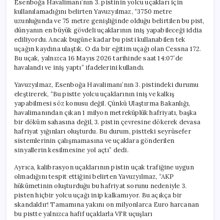
Esenboğa Havalimanı’nın 3. pistinin yolcu uçakları için
için
kullanılamadığını belirten Yavuzyılmaz, “3750 metre
uzunluğunda ve 75 metre genişliğinde olduğu belirtilen bu pist,
dünyanın en büyük gövdeli uçaklarının iniş yapabileceği iddia
ediliyordu. Ancak bugüne kadar bu pisti kullanabilen tek
uçağın kaydına ulaştık. O da bir eğitim uçağı olan Cessna 172.
Bu uçak, yalnızca 16 Mayıs 2026 tarihinde saat 14:07’de
havalandı ve iniş yaptı” ifadelerini kullandı.
Yavuzyılmaz, Esenboğa Havalimanı’nın 3. pistindeki durumu
eleştirerek, “Bu pistte yolcu uçaklarının iniş ve kalkış
yapabilmesi söz konusu değil. Çünkü Ulaştırma Bakanlığı,
havalimanından çıkan 1 milyon metreküplük hafriyatı, başka
bir döküm sahasına değil, 3. pistin çevresine dökerek devasa
hafriyat yığınları oluşturdu. Bu durum, pistteki seyrüsefer
sistemlerinin çalışmamasına ve uçaklara gönderilen
sinyallerin kesilmesine yol açtı” dedi.
Ayrıca, kalibrasyon uçaklarının pistin uçak trafiğine uygun
olmadığını tespit ettiğini belirten Yavuzyılmaz, “AKP
hükümetinin oluşturduğu bu hafriyat sorunu nedeniyle 3.
pisten hiçbir yolcu uçağı inip kalkamıyor. Bu açıkça bir
skandaldır! Tamamına yakını on milyonlarca Euro harcanan
bu pistte yalnızca hafif uçaklarla VFR uçuşları