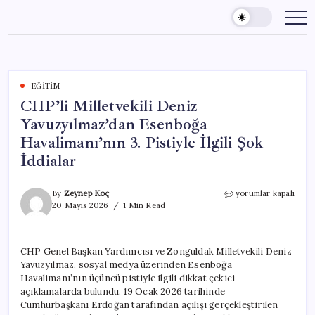
Skip
to
content
EĞITIM
CHP’li Milletvekili Deniz
Yavuzyılmaz’dan Esenboğa
Havalimanı’nın 3. Pistiyle İlgili Şok
İddialar
CHP’li
By
Zeynep Koç
yorumlar kapalı
Milletvekili
20 Mayıs 2026
1 Min Read
Deniz
Yavuzyılmaz’dan
Esenboğa
CHP Genel Başkan Yardımcısı ve Zonguldak Milletvekili Deniz
Havalimanı’nın
Yavuzyılmaz, sosyal medya üzerinden Esenboğa
3.
Pistiyle
Havalimanı’nın üçüncü pistiyle ilgili dikkat çekici
İlgili
açıklamalarda bulundu. 19 Ocak 2026 tarihinde
Şok
Cumhurbaşkanı Erdoğan tarafından açılışı gerçekleştirilen
İddialar