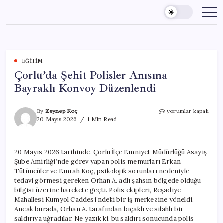
Skip
to
content
EĞITIM
Çorlu’da Şehit Polisler Anısına
Bayraklı Konvoy Düzenlendi
Çorlu’da
By
Zeynep Koç
yorumlar kapalı
Şehit
20 Mayıs 2026
1 Min Read
Polisler
Anısına
Bayraklı
20 Mayıs 2026 tarihinde, Çorlu İlçe Emniyet Müdürlüğü Asayiş
Konvoy
Şube Amirliği’nde görev yapan polis memurları Erkan
Düzenlendi
için
Tütüncüler ve Emrah Koç, psikolojik sorunları nedeniyle
tedavi görmesi gereken Orhan A. adlı şahsın bölgede olduğu
bilgisi üzerine harekete geçti. Polis ekipleri, Reşadiye
Mahallesi Kumyol Caddesi’ndeki bir iş merkezine yöneldi.
Ancak burada, Orhan A. tarafından bıçaklı ve silahlı bir
saldırıya uğradılar. Ne yazık ki, bu saldırı sonucunda polis