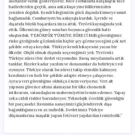
asırlardır varlık gösteriyoruz. Nice zorluklarla karşılaştık nice
badirelerden geçtik, ama anka kuşu yine küllerimizden
yeniden doğduk. Kendi bileğimizin gücü dışında kimseye umut
bağlamadık. Cumhuriyeti bu anlayışla kurduk. İçeride ve
dışarıda büyük başarılara imza attık. Terörü kaynağında yok
ettik. Ülkemizin güney sınırları boyunca güvenlik hattı
oluşturduk. TERÖRSÜZ TÜRKİYE SÜRECİ Milli güvenliğimiz
riske girdiğinde gözümüzün hiçbir şey görmeyeceğini çok net
şekilde ortaya koyduk. Türkiye kendi hikayesini yazan bir
ülkedir. Güçlü olmak dışında seçeneğimiz yok. Terörsüz
Türkiye süreci bir devlet vizyonudur. Savaş meydanında artık
tanklar, füzeler kadar yazılım ve donanımlar da belirleyici rol
oynuyor. Türkiye olarak bu süreci takip etmekle kalmıyor,
kendimizi en hızlı bir şekilde adapte etmeye çalışıyoruz.
Ayrıca veri güvenliğine oldukça önem veriyoruz. Veri alt
yapısını güvence altına alamayan bir ülke ekonomik
istikrarını, vatandaşların mahremiyetini temin edemez. Yapay
zeka ciddi riskler barındırıyor. Teknolojik özerklik güvenliğin
bir parçasıdır. Savunma sanayimizi güçlendirerek dışa
bağımlılığımızı en az indirdik. Devletimizi Türkiye
düşmanlarına maşalık yapan fetövari yapılardan temizledik.”