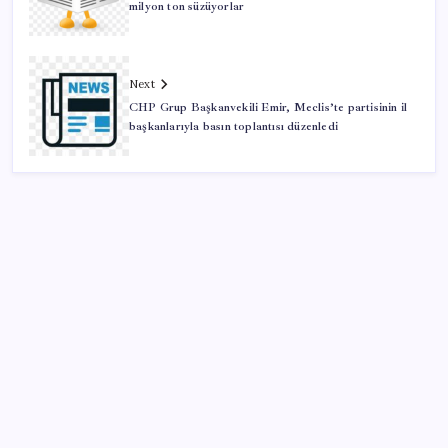
milyon ton süzüyorlar
Next
CHP Grup Başkanvekili Emir, Meclis’te partisinin il
başkanlarıyla basın toplantısı düzenledi
SON YAZILAR
iPhone 18 Pro Max ve iPhone Ultra Elimizde
Google Maps’e büyük değişiklik: Oteli bulacak, yemeği