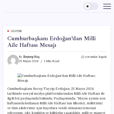
Skip
to
content
EĞITIM
Cumhurbaşkanı Erdoğan’dan Milli
Aile Haftası Mesajı
Cumhurbaşkanı
By
Zeynep Koç
yorumlar kapalı
Erdoğan’dan
25 Mayıs 2026
1 Min Read
Milli
Aile
Haftası
Mesajı
için
Cumhurbaşkanı Recep Tayyip Erdoğan, 25 Mayıs 2026
tarihinde sosyal medya platformlarından Milli Aile Haftası ile
ilgili bir paylaşımda bulundu. Paylaşımında, “Mayıs ayının son
haftasında kutlanan Milli Aile Haftası’nın ülkemiz, milletimiz
ve tüm ailelerimiz için hayırlara vesile olmasını temenni
ediyorum. Aile, kimliğin ve kültürün yaşatıldığı, milli ve manevi