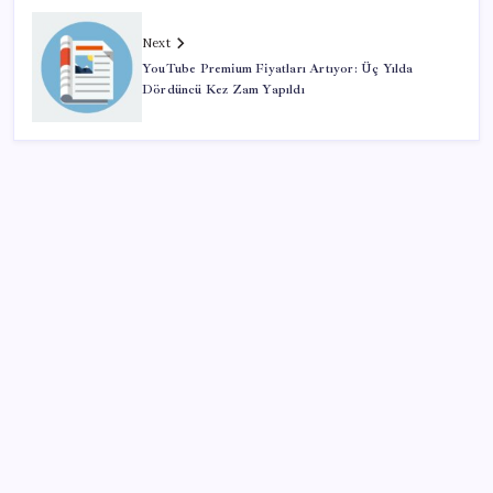
Next
YouTube Premium Fiyatları Artıyor: Üç Yılda
Dördüncü Kez Zam Yapıldı
SON YAZILAR
Resmi Gazete’de bugün (08.08.2026)
iPhone 18 Pro Max ve iPhone Ultra Elimizde
Google Maps’e büyük değişiklik: Oteli bulacak, yemeği