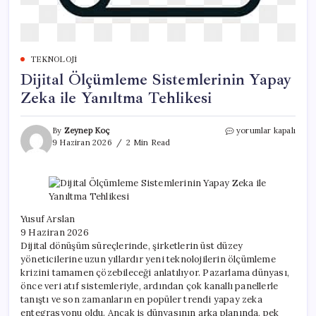
TEKNOLOJI
Dijital Ölçümleme Sistemlerinin Yapay
Zeka ile Yanıltma Tehlikesi
Dijital
By
Zeynep Koç
yorumlar kapalı
Ölçümleme
9 Haziran 2026
2 Min Read
Sistemlerinin
Yapay
Zeka
ile
Yanıltma
Tehlikesi
Yusuf Arslan
için
9 Haziran 2026
Dijital dönüşüm süreçlerinde, şirketlerin üst düzey
yöneticilerine uzun yıllardır yeni teknolojilerin ölçümleme
krizini tamamen çözebileceği anlatılıyor. Pazarlama dünyası,
önce veri atıf sistemleriyle, ardından çok kanallı panellerle
tanıştı ve son zamanların en popüler trendi yapay zeka
entegrasyonu oldu. Ancak iş dünyasının arka planında, pek