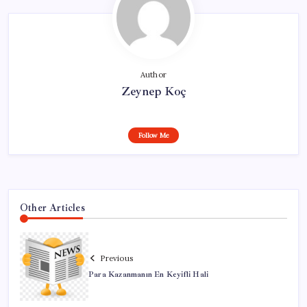
Author
Zeynep Koç
Follow Me
Other Articles
Previous
Para Kazanmanın En Keyifli Hali