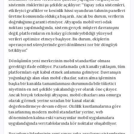
sistemin risklerini şu şekilde açıklıyor: “Yapay zeka sistemleri,
etkileyici grafikler ve kesinlik hissi uyandıran tahmin panelleri
üretme konusunda oldukça başarılı. Ancak bu durum, verilerin
doğruluğunu garanti etmiyor. Altyapıda mobil veri odak
noktası yapılmadığında, sistem gerçek müşteri davranışını
değil, platformların en kolay gözlemleyebildiği yüzeysel
verileri optimize etmeye başlıyor. Bu durum, ekiplerin
operasyonel süreçlerinde geri dönülmesi zor bir döngüyü
tetikliyor.”
Dönüşümün yeni merkezinin mobil standartlar olması
gerektiği ifade ediliyor. Pazarlamada çok kanallı yaklaşım, tüm
platformları eşit kabul etmek anlamına gelmiyor. Davranışın
yoğunlaştığı alan olan mobil cihazlar, satın alma işleminin
başka bir kanalda tamamlanması durumunda bile tüketici
niyetinin en net şekilde yakalandığı yer olarak öne çıkıyor.
Ancak birçok teknoloji altyapısı, mobil cihazları ana omurga
olarak görmek yerine sıradan bir kanal olarak
değerlendirmeye devam ediyor. Gizlilik kısıtlamalarına göre
tasarlanmış modern mobil standartlar yerine, web
döneminden kalma eski varsayımlar mobil uygulamalara
uygulandığında veri tablolarında kör noktalar oluşabiliyor.
Pazarlama liderlerinin yeni yapay zeka araçlarını sistemlerine