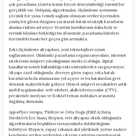
çok pazarlama yöneticisinin bizzat deneyimlediği önemli bir
gerçeklik var. Gelişmiş algoritmalar, ölçümleme sorununu
çözmek bir yana, temeli sağlam olmayan veriler üzerinden
yanlış bir güven duygusu yaratarak hatalı stratejik kararların
alınma riskini artırıyor. Yönetim kurullarının daha hızlı ve
verimli büyüme beklediği bu dönemde, pazarlama liderleri
üzerindeki baskı her geçen gün artmakta.
Eski ölçümleme altyapıları, yeni teknolojilere uyum
sağlayamıyor. Günümüz pazarlama organizasyonları, internet
sitelerinin müşteri yolculuğunun merkezi olduğu, dijital
kanalların sınırlı kullanıldığı eski sistemlerden vazgeçemiyor.
Altyapı zayıf olduğunda, devreye giren yapay zeka hatalı
kararların hızla alınmasına yol açıyor ve bu hatalardan geri
dönmek maliyetli hale geliyor. Güncel müşteri seyahatleri artık
mobil uygulamalar, web siteleri, akıllı televizyonlar (CTV),
perakende medyası ve fiziksel temas noktaları arasında
dağılmış durumda.
AppsFlyer Avrupa, Türkiye ve Orta Doğu (EMEA) Satış
Direktörü Ece İnanç Stepien, veri altyapısı eksik olduğunda
algoritmaların boşlukları varsayımlarla doldurduğunu
belirtiyor. Stepien, yapay zekanın akıl yürütmek yerine sadece
kendisine verilen verilerden çıkarım yaptığını vurgulayarak