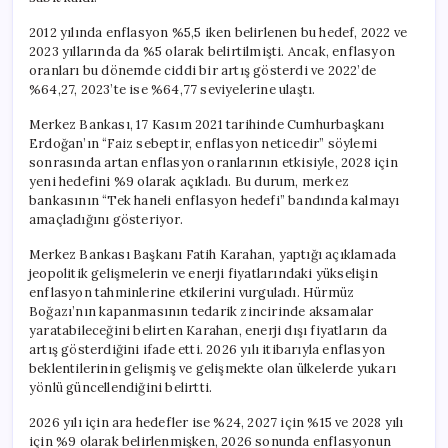
için
2012 yılında enflasyon %5,5 iken belirlenen bu hedef, 2022 ve
2023 yıllarında da %5 olarak belirtilmişti. Ancak, enflasyon
oranları bu dönemde ciddi bir artış gösterdi ve 2022’de
%64,27, 2023’te ise %64,77 seviyelerine ulaştı.
Merkez Bankası, 17 Kasım 2021 tarihinde Cumhurbaşkanı
Erdoğan’ın “Faiz sebeptir, enflasyon neticedir” söylemi
sonrasında artan enflasyon oranlarının etkisiyle, 2028 için
yeni hedefini %9 olarak açıkladı. Bu durum, merkez
bankasının “Tek haneli enflasyon hedefi” bandında kalmayı
amaçladığını gösteriyor.
Merkez Bankası Başkanı Fatih Karahan, yaptığı açıklamada
jeopolitik gelişmelerin ve enerji fiyatlarındaki yükselişin
enflasyon tahminlerine etkilerini vurguladı. Hürmüz
Boğazı’nın kapanmasının tedarik zincirinde aksamalar
yaratabileceğini belirten Karahan, enerji dışı fiyatların da
artış gösterdiğini ifade etti. 2026 yılı itibarıyla enflasyon
beklentilerinin gelişmiş ve gelişmekte olan ülkelerde yukarı
yönlü güncellendiğini belirtti.
2026 yılı için ara hedefler ise %24, 2027 için %15 ve 2028 yılı
için %9 olarak belirlenmişken, 2026 sonunda enflasyonun