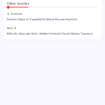
Other Articles
Previous
Eşekten Düşen 12 Yaşındaki Bedirhan Hayatını Kaybetti
Next
Küba’da Akaryakıt Krizi: Abluka Sebebiyle Enerji Sıkıntısı Yaşanıyor
SON YAZILAR
Çocuklar tasarladı, Başkan Zencirci parkın sözünü
verdi