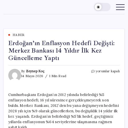
Skip
to
content
HABER
Erdoğan’ın Enflasyon Hedefi Değişti:
Merkez Bankası 14 Yıldır İlk Kez
Güncelleme Yaptı
Erdoğan’ın
By
Zeynep Koç
yorumlar kapalı
Enflasyon
14 Mayıs 2026
1 Min Read
Hedefi
Değişti:
Merkez
Cumhurbaşkanı Erdoğan’ın 2012 yılında belirlediği %5
Bankası
enflasyon hedefi, 16 yıl süresince gerçekleşmeyerek son
14
Yıldır
buldu. Merkez Bankası, 2012’den bu yana değişmeyen hedefini
İlk
2028 yılı için %9 olarak güncellerken, bu değişiklik 14 yıldır ilk
Kez
kez yaşandı. Erdoğan’ın belirlediği %5’lik hedef, geçtiğimiz
Güncelleme
yıllarda enflasyonun %64 seviyelerine ulaşmasına rağmen
Yaptı
sabit kaldı.