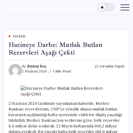
Skip
to
content
HABER
Hazineye Darbe: Mutlak Butlan
Rezervleri Aşağı Çekti
Hazineye
By
Zeynep Koç
yorumlar kapalı
Darbe:
2 Haziran 2026
1 Min Read
Mutlak
Butlan
Rezervleri
Aşağı
Çekti
için
2 Haziran 2026 tarihinde yayımlanan haberde, Merkez
Bankası rezervlerinin, CHP’ye yönelik alınan mutlak butlan
kararının açıklandığı hafta içerisinde ciddi bir düşüş yaşadığı
bildirildi. Merkez Bankası’nın verilerine göre, brüt rezervler
8,4 milyar dolar azalarak, 22 Mayıs haftasında 160,2 milyar
dolara geriledi. Bir önceki hafta brüt rezervler 168,6 milyar