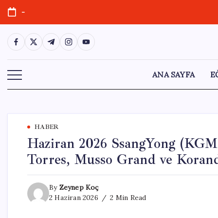
Skip
-
to
content
https://www.facebook.com/
https://twitter.com/
https://t.me/
https://www.instagram.com/
https://youtube.com/
ANA SAYFA
E
HABER
Haziran 2026 SsangYong (KGM) 
Torres, Musso Grand ve Korand
By
Zeynep Koç
2 Haziran 2026
2 Min Read