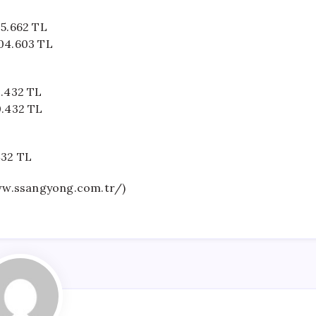
5.662 TL
04.603 TL
0.432 TL
0.432 TL
432 TL
ww.ssangyong.com.tr/)