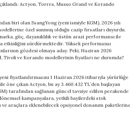
Fiyatları
Açıklandı:
Actyon,
an biri olan SsangYong (yeni ismiyle KGM), 2026 yılı
Torres,
 modellerine özel sunmuş olduğu cazip fırsatları duyurdu.
Musso
arka, güç, dayanıklılık ve üstün arazi performansı ile
Grand
ve
a etkinliğini sürdürmektedir. Yüksek performansı
Korando
unlarının gözdesi olmaya aday. Peki, Haziran 2026
Modelleri
, Tivoli ve Korando modellerinin fiyatları ne durumda?
için
eni fiyatlandırmasını 1 Haziran 2026 itibarıyla yürürlüğe
i ile öne çıkan Actyon, bu ay 3.460.432 TL’den başlayan
KGM) tarafından sağlanan güncel tavsiye edilen perakende
, dönemsel kampanyalara, yetkili bayilerdeki stok
 ve araçlara eklenebilecek opsiyonel donanım paketlerin