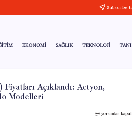
Subscribe t
ĞİTİM
EKONOMİ
SAĞLIK
TEKNOLOJİ
TANI
Fiyatları Açıklandı: Actyon,
o Modelleri
Haziran
yorumlar kapal
2026
SsangYong
(KGM)