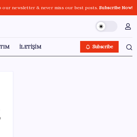
o our newsletter & never miss our best posts.
Subscribe Now!
TIM
İLETİŞİM
Subscribe
SON YAZILAR
ı
Resmi Gazete’de bugün (08.08.2026)