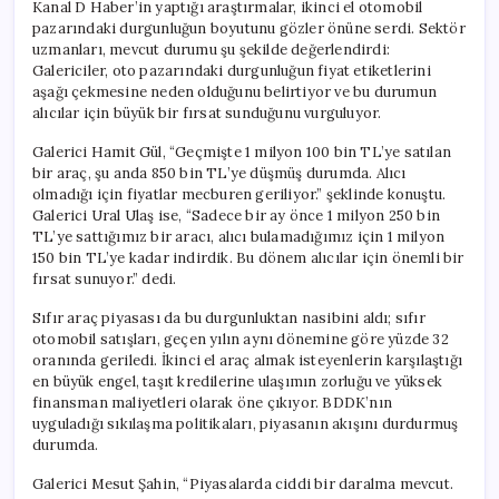
Kanal D Haber’in yaptığı araştırmalar, ikinci el otomobil
pazarındaki durgunluğun boyutunu gözler önüne serdi. Sektör
uzmanları, mevcut durumu şu şekilde değerlendirdi:
Galericiler, oto pazarındaki durgunluğun fiyat etiketlerini
aşağı çekmesine neden olduğunu belirtiyor ve bu durumun
alıcılar için büyük bir fırsat sunduğunu vurguluyor.
Galerici Hamit Gül, “Geçmişte 1 milyon 100 bin TL’ye satılan
bir araç, şu anda 850 bin TL’ye düşmüş durumda. Alıcı
olmadığı için fiyatlar mecburen geriliyor.” şeklinde konuştu.
Galerici Ural Ulaş ise, “Sadece bir ay önce 1 milyon 250 bin
TL’ye sattığımız bir aracı, alıcı bulamadığımız için 1 milyon
150 bin TL’ye kadar indirdik. Bu dönem alıcılar için önemli bir
fırsat sunuyor.” dedi.
Sıfır araç piyasası da bu durgunluktan nasibini aldı; sıfır
otomobil satışları, geçen yılın aynı dönemine göre yüzde 32
oranında geriledi. İkinci el araç almak isteyenlerin karşılaştığı
en büyük engel, taşıt kredilerine ulaşımın zorluğu ve yüksek
finansman maliyetleri olarak öne çıkıyor. BDDK’nın
uyguladığı sıkılaşma politikaları, piyasanın akışını durdurmuş
durumda.
Galerici Mesut Şahin, “Piyasalarda ciddi bir daralma mevcut.