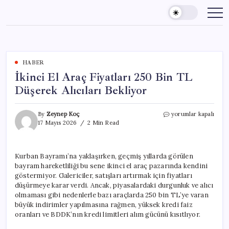
Skip
to
content
HABER
İkinci El Araç Fiyatları 250 Bin TL
Düşerek Alıcıları Bekliyor
İkinci
By
Zeynep Koç
yorumlar kapalı
El
17 Mayıs 2026
2 Min Read
Araç
Fiyatları
250
Kurban Bayramı’na yaklaşırken, geçmiş yıllarda görülen
Bin
bayram hareketliliği bu sene ikinci el araç pazarında kendini
TL
Düşerek
göstermiyor. Galericiler, satışları artırmak için fiyatları
Alıcıları
düşürmeye karar verdi. Ancak, piyasalardaki durgunluk ve alıcı
Bekliyor
olmaması gibi nedenlerle bazı araçlarda 250 bin TL’ye varan
için
büyük indirimler yapılmasına rağmen, yüksek kredi faiz
oranları ve BDDK’nın kredi limitleri alım gücünü kısıtlıyor.