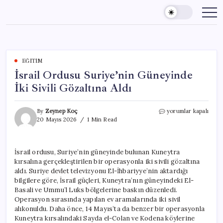
Skip
to
content
EĞITIM
İsrail Ordusu Suriye’nin Güneyinde
İki Sivili Gözaltına Aldı
İsrail
By
Zeynep Koç
yorumlar kapalı
Ordusu
20 Mayıs 2026
1 Min Read
Suriye’nin
Güneyinde
İki
İsrail ordusu, Suriye’nin güneyinde bulunan Kuneytra
Sivili
kırsalına gerçekleştirilen bir operasyonla iki sivili gözaltına
Gözaltına
Aldı
aldı. Suriye devlet televizyonu El-İhbariyye’nin aktardığı
için
bilgilere göre, İsrail güçleri, Kuneytra’nın güneyindeki El-
Basali ve Ummu’l Luks bölgelerine baskın düzenledi.
Operasyon sırasında yapılan ev aramalarında iki sivil
alıkonuldu. Daha önce, 14 Mayıs’ta da benzer bir operasyonla
Kuneytra kırsalındaki Sayda el-Colan ve Kodena köylerine