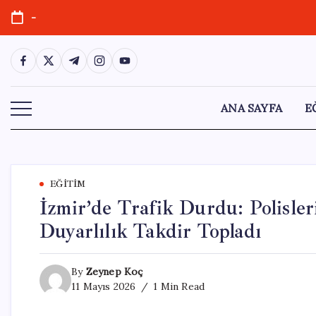
Skip
-
to
content
https://www.facebook.com/
https://twitter.com/
https://t.me/
https://www.instagram.com/
https://youtube.com/
ANA SAYFA
E
EĞITIM
İzmir’de Trafik Durdu: Polisler
Duyarlılık Takdir Topladı
By
Zeynep Koç
11 Mayıs 2026
1 Min Read