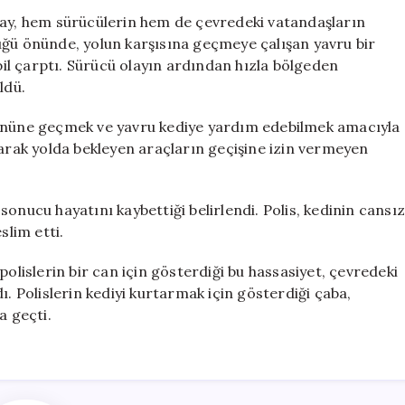
Yavru
lay, hem sürücülerin hem de çevredeki vatandaşların
Kedi
üğü önünde, yolun karşısına geçmeye çalışan yavru bir
İçin
l çarptı. Sürücü olayın ardından hızla bölgeden
Gösterdiği
ldü.
Duyarlılık
Takdir
 önüne geçmek ve yavru kediye yardım edebilmek amacıyla
Topladı
larak yolda bekleyen araçların geçişine izin vermeyen
için
onucu hayatını kaybettiği belirlendi. Polis, kedinin cansız
slim etti.
polislerin bir can için gösterdiği bu hassasiyet, çevredeki
ı. Polislerin kediyi kurtarmak için gösterdiği çaba,
a geçti.