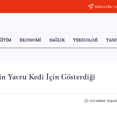
Subscribe t
ĞİTİM
EKONOMİ
SAĞLIK
TEKNOLOJİ
TANI
in Yavru Kedi İçin Gösterdiği
İzmir’de
yorumlar kapal
Trafik
Durdu:
Polislerin