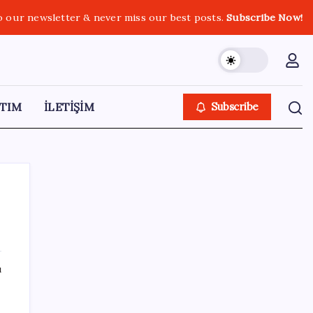
o our newsletter & never miss our best posts.
Subscribe Now!
TIM
İLETİŞİM
Subscribe
SON YAZILAR
ı
Resmi Gazete’de bugün (08.08.2026)