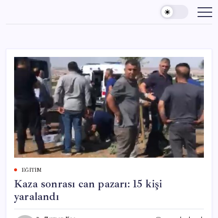
Skip
to
content
EĞITIM
Kaza sonrası can pazarı: 15 kişi
yaralandı