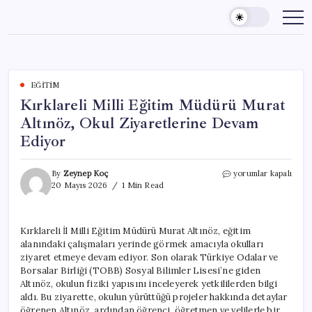
Skip
to
content
EĞITIM
Kırklareli Milli Eğitim Müdürü Murat
Altınöz, Okul Ziyaretlerine Devam
Ediyor
Kırklareli
By
Zeynep Koç
yorumlar kapalı
Milli
20 Mayıs 2026
1 Min Read
Eğitim
Müdürü
Murat
Kırklareli İl Milli Eğitim Müdürü Murat Altınöz, eğitim
Altınöz,
alanındaki çalışmaları yerinde görmek amacıyla okulları
Okul
Ziyaretlerine
ziyaret etmeye devam ediyor. Son olarak Türkiye Odalar ve
Devam
Borsalar Birliği (TOBB) Sosyal Bilimler Lisesi’ne giden
Ediyor
Altınöz, okulun fiziki yapısını inceleyerek yetkililerden bilgi
için
aldı. Bu ziyarette, okulun yürüttüğü projeler hakkında detaylar
öğrenen Altınöz, ardından öğrenci, öğretmen ve velilerle bir