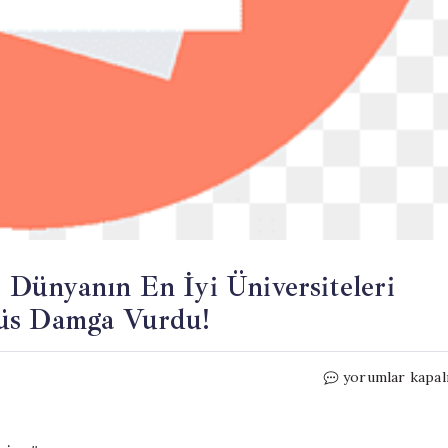
Dünyanın En İyi Üniversiteleri
püs Damga Vurdu!
Küresel
yorumlar kapal
Arenada
Büyük
Gurur: