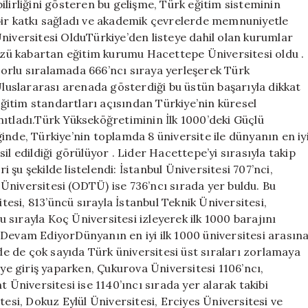
ilirliğini gösteren bu gelişme, Türk eğitim sisteminin
bir katkı sağladı ve akademik çevrelerde memnuniyetle
niversitesi OlduTürkiye’den listeye dahil olan kurumlar
zü kabartan eğitim kurumu Hacettepe Üniversitesi oldu .
orlu sıralamada 666’ncı sıraya yerleşerek Türk
Uluslararası arenada gösterdiği bu üstün başarıyla dikkat
itim standartları açısından Türkiye’nin küresel
ıtladı.Türk Yükseköğretiminin İlk 1000’deki Güçlü
inde, Türkiye’nin toplamda 8 üniversite ile dünyanın en iy
il edildiği görülüyor . Lider Hacettepe’yi sırasıyla takip
şu şekilde listelendi: İstanbul Üniversitesi 707’nci,
Üniversitesi (ODTÜ) ise 736’ncı sırada yer buldu. Bu
itesi, 813’üncü sırayla İstanbul Teknik Üniversitesi,
sırayla Koç Üniversitesi izleyerek ilk 1000 barajını
 Devam EdiyorDünyanın en iyi ilk 1000 üniversitesi arasın
 de çok sayıda Türk üniversitesi üst sıraları zorlamaya
eye giriş yaparken, Çukurova Üniversitesi 1106’ncı,
 Üniversitesi ise 1140’ıncı sırada yer alarak takibi
tesi, Dokuz Eylül Üniversitesi, Erciyes Üniversitesi ve