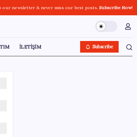
o our newsletter & never miss our best posts.
Subscribe Now!
TIM
İLETİŞİM
Subscribe
SON YAZILAR
Epic Games’in 13 Ağustos’a kadar ücretsiz
verdiği oyunlar belli oldu