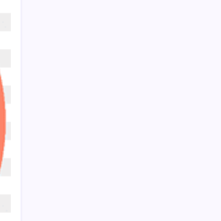
Togg için 1 Milyon TL Faizsiz Kredi Fırsatı
Başladı
Gerçeğinden Farksız: Simülatör
Tutkunundan Dev Tren Simülasyonu Projesi
Fiyatlarda düşüş hevesi kursakta kaldı:
Motorine gelecek indirim ÖTV’ye takıldı
Antarktika’da ökaryot canlıların izlerine
rastladı
Kalbinizin en ucuz ilacı
MacBook Air Zamlanabilir – RAM Krizi
Büyüyor
CERN’deki gizemli sinyaller karanlık
maddenin izi olabilir
Remedy’den dikkat çeken GTA 6 çıkışı: “Bizi
etkilemedi”
Trump: Hamas’ın silahsızlanması