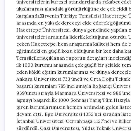
üniversitelerin küresel standartlarda rekabet edeb
uluslararası alandaki görünürlüğüne de çok ciddi 
karşılandı.Zirvenin Türkiye Temsilcisi Hacettepe Ü
arasında en yüksek dereceyi elde ederek göğsümü
Hacettepe Üniversitesi, dünya genelinde yapılan z
üniversiteleri arasında liderlik koltuğuna oturdu. 
çeken Hacettepe, hem araştırma kalitesi hem de eğ
eğitimdeki en güçlü kozu olduğunu bir kez daha kan
TemsilcileriAçıklanan raporun detayları incelendiğ
ilk 1000 kurumu arasında çok güçlü bir şekilde tems
eden köklü eğitim kurumlarımız ve dünya dereceleri 
Ankara Üniversitesi 733’üncü ve Orta Doğu Teknik 
başarılı kurumları 785’inci sırayla Boğaziçi Ünivers
939’uncu sırayla Marmara Üniversitesi ve 989’uncu 
aşmayı başardı.İlk 1000 Sonrası Yarış Tüm Hızıyla
giren kurumlarımızın hemen ardından gelen listede
devam etti . Ege Üniversitesi 1052’nci sıradan list
İstanbul Üniversitesi-Cerrahpaşa 1127’nci ve Bilkent
sürdürdü. Gazi Üniversitesi, Yıldız Teknik Üniversi