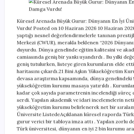
Küresel Arenada Büyük Gurur: Dünyanın En İyi Ün
Vurdu! Posted on 10 Haziran 2026 10 Haziran 2026
yaptığı nesnel değerlendirmelerle tanınan prestij
Merkezi (CWUR), merakla beklenen “2026 Dünyanın 
duyurdu. Dünya genelinde eğitim kalitesini ve akad
camiasında geniş bir yankı uyandırdı . Bu yılki de
geniş tutulurken, listeye giren kurumların elde ett
haritasını çıkardı.21 Bini Aşkın Yükseköğretim Ku
devasa araştırma kapsamında, dünya genelindeki 95
yükseköğretim kurumu masaya yatırıldı . Kurumları
kadar çok sayıda parametrenin incelendiği süreç d
serdi. Yapılan akademik ve idari incelemelerin neti
yükseköğretim kurumu belirlenerek net bir sıralam
Üniversite ListedeAçıklanan küresel raporda Türki
gurur verici bir tabloya imza attı . Yapılan zorlu
Türk üniversitesi, dünyanın en iyi 2 bin kurumu ar