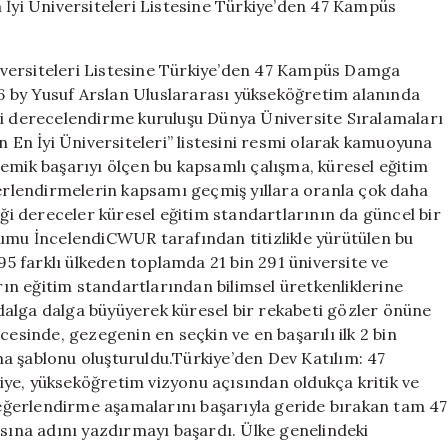
Dünyanın
En
İyi
iversiteleri Listesine Türkiye’den 47 Kampüs Damga
Üniversiteleri
 by Yusuf Arslan Uluslararası yükseköğretim alanında
Listesine
li derecelendirme kuruluşu Dünya Üniversite Sıralamaları
Türkiye’den
47
En İyi Üniversiteleri” listesini resmi olarak kamuoyuna
Kampüs
emik başarıyı ölçen bu kapsamlı çalışma, küresel eğitim
Damga
ğerlendirmelerin kapsamı geçmiş yıllara oranla çok daha
Vurdu!
iği dereceler küresel eğitim standartlarının da güncel bir
için
rumu İncelendiCWUR tarafından titizlikle yürütülen bu
 farklı ülkeden toplamda 21 bin 291 üniversite ve
n eğitim standartlarından bilimsel üretkenliklerine
alga dalga büyüyerek küresel bir rekabeti gözler önüne
cesinde, gezegenin en seçkin ve en başarılı ilk 2 bin
a şablonu oluşturuldu.Türkiye’den Dev Katılım: 47
ye, yükseköğretim vizyonu açısından oldukça kritik ve
 değerlendirme aşamalarını başarıyla geride bırakan tam 47
asına adını yazdırmayı başardı. Ülke genelindeki