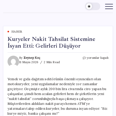
Skip
to
content
HABER
Kuryeler Nakit Tahsilat Sistemine
İsyan Etti: Gelirleri Düşüyor
Kuryeler
By
Zeynep Koç
yorumlar kapalı
Nakit
11 Mayıs 2026
2 Min Read
Tahsilat
Sistemine
İsyan
Yemek ve gıda dağıtım sektörünün önemli oyuncuları olan
Etti:
motokuryeler, yeni uygulamalar nedeniyle zor zamanlar
Gelirleri
Düşüyor
geçiriyor. Geçmişte aylık 200 bin lira civarında ciro yapan bu
için
çalışanlar, şimdi hem azalan gelirleri hem de şirketlerin yeni
“nakit tahsilat” zorunluluğuyla başa çıkmaya çalışıyor.
Müşterilerden aldıkları nakit parayı hemen ATM’ye
yatırmaları talep edilen kuryeler, bu duruma isyan ediyor: “Biz
kurye miyiz, banka çalışanı mı?”