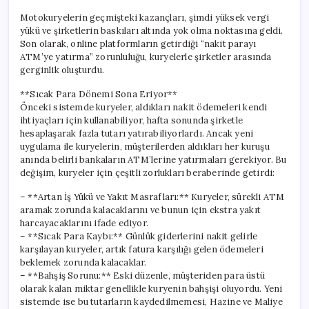
Motokuryelerin geçmişteki kazançları, şimdi yüksek vergi
yükü ve şirketlerin baskıları altında yok olma noktasına geldi.
Son olarak, online platformların getirdiği “nakit parayı
ATM’ye yatırma” zorunluluğu, kuryelerle şirketler arasında
gerginlik oluşturdu.
**Sıcak Para Dönemi Sona Eriyor**
Önceki sistemde kuryeler, aldıkları nakit ödemeleri kendi
ihtiyaçları için kullanabiliyor, hafta sonunda şirketle
hesaplaşarak fazla tutarı yatırabiliyorlardı. Ancak yeni
uygulama ile kuryelerin, müşterilerden aldıkları her kuruşu
anında belirli bankaların ATM’lerine yatırmaları gerekiyor. Bu
değişim, kuryeler için çeşitli zorlukları beraberinde getirdi:
– **Artan İş Yükü ve Yakıt Masrafları:** Kuryeler, sürekli ATM
aramak zorunda kalacaklarını ve bunun için ekstra yakıt
harcayacaklarını ifade ediyor.
– **Sıcak Para Kaybı:** Günlük giderlerini nakit gelirle
karşılayan kuryeler, artık fatura karşılığı gelen ödemeleri
beklemek zorunda kalacaklar.
– **Bahşiş Sorunu:** Eski düzenle, müşteriden para üstü
olarak kalan miktar genellikle kuryenin bahşişi oluyordu. Yeni
sistemde ise bu tutarların kaydedilmemesi, Hazine ve Maliye