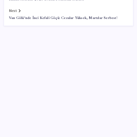
Next
Van Gölü’nde İnci Kefali Göçü: Cezalar Yüksek, Martılar Serbest!
SON YAZILAR
2026 AÖL 3. Dönem sınav sonuçları ne zaman
açıklanacak? Açık Öğretim Lisesi sınav sonuçları
nasıl ve nereden öğrenilir?
Ona yatıran köşeyi döndü: Yılbaşından beri en çok
kazandıran oldu