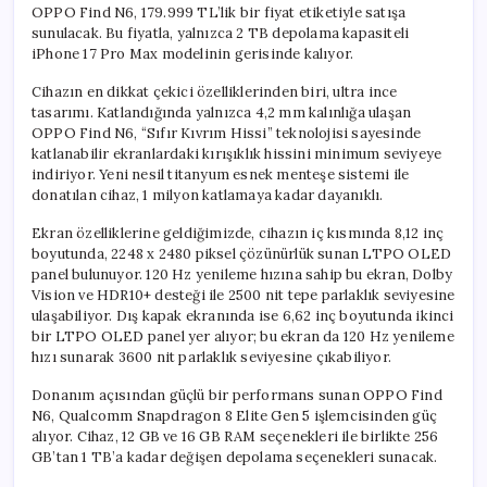
OPPO Find N6, 179.999 TL’lik bir fiyat etiketiyle satışa
sunulacak. Bu fiyatla, yalnızca 2 TB depolama kapasiteli
iPhone 17 Pro Max modelinin gerisinde kalıyor.
Cihazın en dikkat çekici özelliklerinden biri, ultra ince
tasarımı. Katlandığında yalnızca 4,2 mm kalınlığa ulaşan
OPPO Find N6, “Sıfır Kıvrım Hissi” teknolojisi sayesinde
katlanabilir ekranlardaki kırışıklık hissini minimum seviyeye
indiriyor. Yeni nesil titanyum esnek menteşe sistemi ile
donatılan cihaz, 1 milyon katlamaya kadar dayanıklı.
Ekran özelliklerine geldiğimizde, cihazın iç kısmında 8,12 inç
boyutunda, 2248 x 2480 piksel çözünürlük sunan LTPO OLED
panel bulunuyor. 120 Hz yenileme hızına sahip bu ekran, Dolby
Vision ve HDR10+ desteği ile 2500 nit tepe parlaklık seviyesine
ulaşabiliyor. Dış kapak ekranında ise 6,62 inç boyutunda ikinci
bir LTPO OLED panel yer alıyor; bu ekran da 120 Hz yenileme
hızı sunarak 3600 nit parlaklık seviyesine çıkabiliyor.
Donanım açısından güçlü bir performans sunan OPPO Find
N6, Qualcomm Snapdragon 8 Elite Gen 5 işlemcisinden güç
alıyor. Cihaz, 12 GB ve 16 GB RAM seçenekleri ile birlikte 256
GB’tan 1 TB’a kadar değişen depolama seçenekleri sunacak.