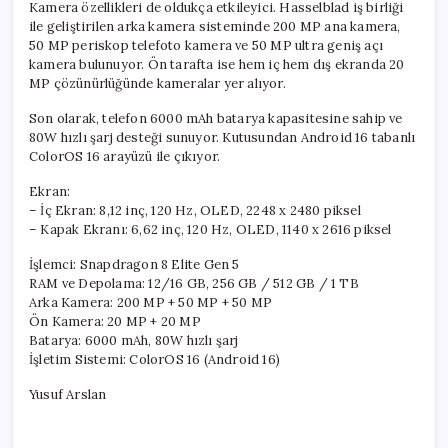
Kamera özellikleri de oldukça etkileyici. Hasselblad iş birliği
ile geliştirilen arka kamera sisteminde 200 MP ana kamera,
50 MP periskop telefoto kamera ve 50 MP ultra geniş açı
kamera bulunuyor. Ön tarafta ise hem iç hem dış ekranda 20
MP çözünürlüğünde kameralar yer alıyor.
Son olarak, telefon 6000 mAh batarya kapasitesine sahip ve
80W hızlı şarj desteği sunuyor. Kutusundan Android 16 tabanlı
ColorOS 16 arayüzü ile çıkıyor.
Ekran:
– İç Ekran: 8,12 inç, 120 Hz, OLED, 2248 x 2480 piksel
– Kapak Ekranı: 6,62 inç, 120 Hz, OLED, 1140 x 2616 piksel
İşlemci: Snapdragon 8 Elite Gen 5
RAM ve Depolama: 12/16 GB, 256 GB / 512 GB / 1 TB
Arka Kamera: 200 MP + 50 MP + 50 MP
Ön Kamera: 20 MP + 20 MP
Batarya: 6000 mAh, 80W hızlı şarj
İşletim Sistemi: ColorOS 16 (Android 16)
Yusuf Arslan