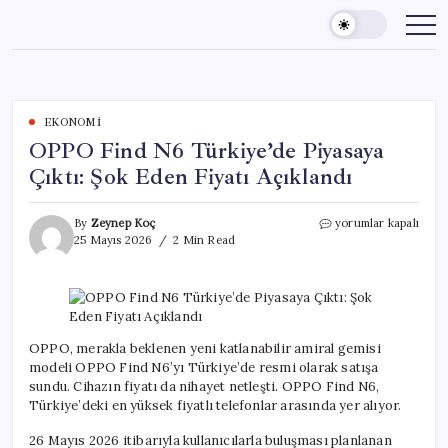
Skip
to
content
EKONOMI
OPPO Find N6 Türkiye’de Piyasaya
Çıktı: Şok Eden Fiyatı Açıklandı
OPPO
By
Zeynep Koç
yorumlar kapalı
Find
25 Mayıs 2026
2 Min Read
N6
Türkiye’de
Piyasaya
Çıktı:
Şok
Eden
OPPO, merakla beklenen yeni katlanabilir amiral gemisi
Fiyatı
modeli OPPO Find N6’yı Türkiye’de resmi olarak satışa
Açıklandı
sundu. Cihazın fiyatı da nihayet netleşti. OPPO Find N6,
için
Türkiye’deki en yüksek fiyatlı telefonlar arasında yer alıyor.
26 Mayıs 2026 itibarıyla kullanıcılarla buluşması planlanan