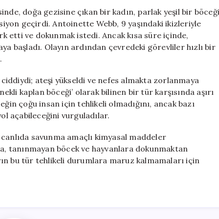
Alerjik
nde, doğa gezisine çıkan bir kadın, parlak yeşil bir böceğ
Reaksiyon
siyon geçirdi. Antoinette Webb, 9 yaşındaki ikizleriyle
Tehlikesiyle
ark etti ve dokunmak istedi. Ancak kısa süre içinde,
Karşılaştı
ya başladı. Olayın ardından çevredeki görevliler hızlı bir
için
.
iddiydi; ateşi yükseldi ve nefes almakta zorlanmaya
nekli kaplan böceği’ olarak bilinen bir tür karşısında aşırı
eğin çoğu insan için tehlikeli olmadığını, ancak bazı
ol açabileceğini vurguladılar.
k canlıda savunma amaçlı kimyasal maddeler
ıyla, tanınmayan böcek ve hayvanlara dokunmaktan
ların bu tür tehlikeli durumlara maruz kalmamaları için