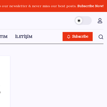
o our newsletter & never miss our best posts.
Subscribe Now!
TIM
İLETİŞİM
Subscribe
SON YAZILAR
ı
Togg için 1 Milyon TL Faizsiz Kredi Fırsatı
Başladı