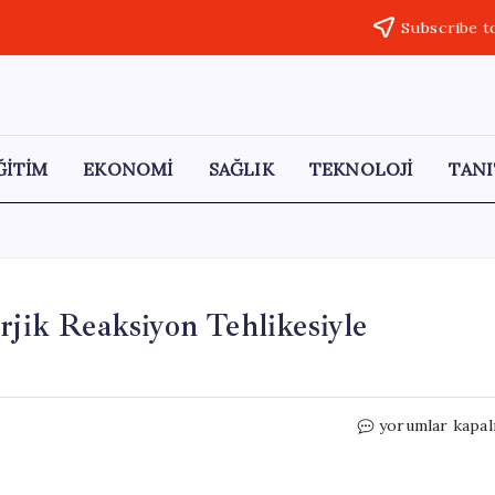
Subscribe t
ĞİTİM
EKONOMİ
SAĞLIK
TEKNOLOJİ
TANI
rjik Reaksiyon Tehlikesiyle
Parlak
yorumlar kapal
Yeşil
Böceğe
Dikkat!