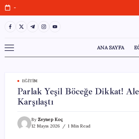
Skip
-
to
content
https://www.facebook.com/
https://twitter.com/
https://t.me/
https://www.instagram.com/
https://youtube.com/
ANA SAYFA
E
EĞITIM
Parlak Yeşil Böceğe Dikkat! Ale
Karşılaştı
By
Zeynep Koç
12 Mayıs 2026
1 Min Read