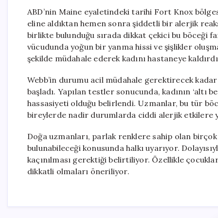
ABD’nin Maine eyaletindeki tarihi Fort Knox bölgesi
eline aldıktan hemen sonra şiddetli bir alerjik reak
birlikte bulunduğu sırada dikkat çekici bu böceği f
vücudunda yoğun bir yanma hissi ve şişlikler oluşma
şekilde müdahale ederek kadını hastaneye kaldırdı
Webb’in durumu acil müdahale gerektirecek kadar c
başladı. Yapılan testler sonucunda, kadının ‘altı be
hassasiyeti olduğu belirlendi. Uzmanlar, bu tür böc
bireylerde nadir durumlarda ciddi alerjik etkilere y
Doğa uzmanları, parlak renklere sahip olan birço
bulunabileceği konusunda halkı uyarıyor. Dolayıs
kaçınılması gerektiği belirtiliyor. Özellikle çocuk
dikkatli olmaları öneriliyor.