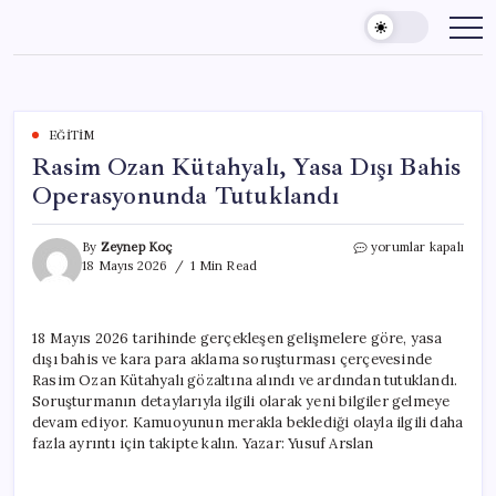
Skip
to
content
EĞITIM
Rasim Ozan Kütahyalı, Yasa Dışı Bahis
Operasyonunda Tutuklandı
Rasim
By
Zeynep Koç
yorumlar kapalı
Ozan
18 Mayıs 2026
1 Min Read
Kütahyalı,
Yasa
Dışı
18 Mayıs 2026 tarihinde gerçekleşen gelişmelere göre, yasa
Bahis
dışı bahis ve kara para aklama soruşturması çerçevesinde
Operasyonunda
Tutuklandı
Rasim Ozan Kütahyalı gözaltına alındı ve ardından tutuklandı.
için
Soruşturmanın detaylarıyla ilgili olarak yeni bilgiler gelmeye
devam ediyor. Kamuoyunun merakla beklediği olayla ilgili daha
fazla ayrıntı için takipte kalın. Yazar: Yusuf Arslan