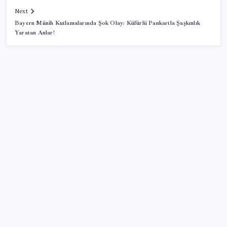
Next
Bayern Münih Kutlamalarında Şok Olay: Küfürlü Pankartla Şaşkınlık
Yaratan Anlar!
SON YAZILAR
Resmi Gazete’de bugün (08.08.2026)
iPhone 18 Pro Max ve iPhone Ultra Elimizde
Google Maps’e büyük değişiklik: Oteli bulacak, yemeği
sipariş edecek
Özgür Özel’den Le Monde’a çarpıcı yazı: ‘Bu sürecin