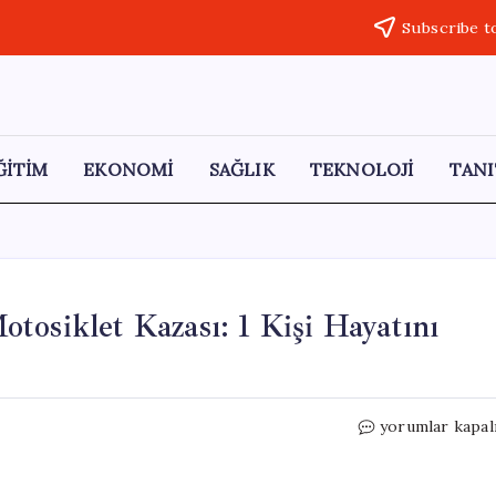
Subscribe t
ĞİTİM
EKONOMİ
SAĞLIK
TEKNOLOJİ
TANI
tosiklet Kazası: 1 Kişi Hayatını
Sakartepe
yorumlar kapal
Rampasında
Trajik
Motosiklet