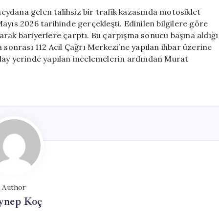
Kazası:
ydana gelen talihsiz bir trafik kazasında motosiklet
1
ayıs 2026 tarihinde gerçekleşti. Edinilen bilgilere göre
Kişi
arak bariyerlere çarptı. Bu çarpışma sonucu başına aldığı
Hayatını
a sonrası 112 Acil Çağrı Merkezi’ne yapılan ihbar üzerine
Kaybetti
. Olay yerinde yapılan incelemelerin ardından Murat
için
Author
ynep Koç