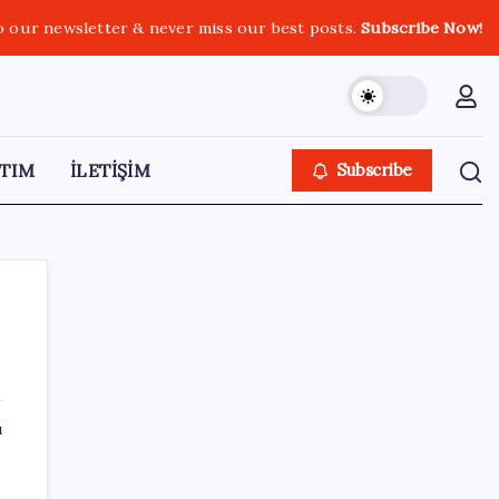
o our newsletter & never miss our best posts.
Subscribe Now!
TIM
İLETİŞİM
Subscribe
SON YAZILAR
ı
Resmi Gazete’de bugün (08.08.2026)