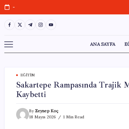
Skip
-
to
content
https://www.facebook.com/
https://twitter.com/
https://t.me/
https://www.instagram.com/
https://youtube.com/
ANA SAYFA
E
EĞITIM
Sakartepe Rampasında Trajik Mo
Kaybetti
By
Zeynep Koç
18 Mayıs 2026
1 Min Read