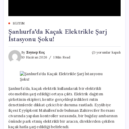
EĞITIM
Şanlıurfa’da Kaçak Elektrikle Şarj
İstasyonu Şoku!
Şanlıurfa’da
By
Zeynep Koç
yorumlar kapalı
Kaçak
10 Haziran 2026
1 Min Read
Elektrikle
Şarj
İstasyonu
Şoku!
için
Şanlıurfa’da, kaçak elektrik kullanılarak bir elektrikli
otomobilin şarj edildiği ortaya çıktı. Elektrik dağıtım
şirketinin ekipleri, kentte gerçekleştirdikleri rutin
denetimlerde dikkat çekici bir duruma rastladı. Eyyübiye
ilçesi Eyyüpkent Mahallesi’nde bulunan Zahireciler Borsası
civarında yapılan kontroller sırasında, bir buğday ambarının
önünde park etmiş elektrikli bir aracın, direklerden çekilen
kaçak hatla şarj edildiği belirlendi.