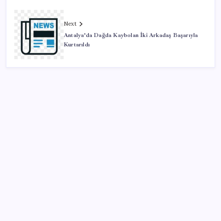
Next
Antalya’da Dağda Kaybolan İki Arkadaş Başarıyla
Kurtarıldı
SON YAZILAR
Resmi Gazete’de bugün (08.08.2026)
iPhone 18 Pro Max ve iPhone Ultra Elimizde
Google Maps’e büyük değişiklik: Oteli bulacak, yemeği