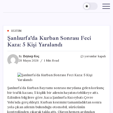
Skip
to
content
EĞITIM
Şanlıurfa’da Kurban Sonrası Feci
Kaza: 5 Kişi Yaralandı
Şanlıurfa’da
By
Zeynep Koç
yorumlar kapalı
Kurban
28 Mayıs 2026
1 Min Read
Sonrası
Feci
Kaza:
5
Kişi
Yaralandı
Şanlıurfa’da Kurban Bayramı sonrası meydana gelen korkunç
için
bir trafik kazası, 5 kişilik bir ailenin hayatını tehlikeye attı.
Edinilen bilgilere göre, kaza Şanlıurfa Kuzeybatı Çevre
Yolu’nda gerçekleşti. Kurban kesimini tamamladıktan sonra
yola çıkan ailenin bulunduğu otomobil, sürücünün
kontrolünden çıkarak takla attı. Olayın hemen ardından