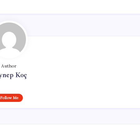
Author
ynep Koç
Follow Me