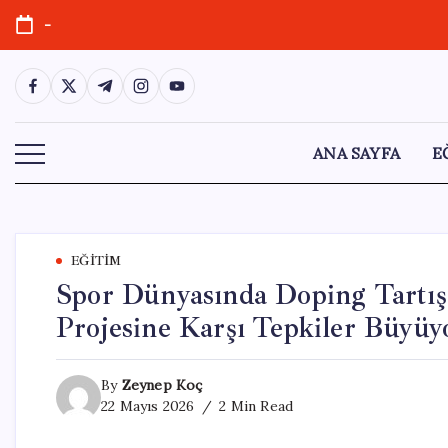
Skip
-
to
content
https://www.facebook.com/
https://twitter.com/
https://t.me/
https://www.instagram.com/
https://youtube.com/
ANA SAYFA
E
EĞITIM
Spor Dünyasında Doping Tartışm
Projesine Karşı Tepkiler Büyüy
By
Zeynep Koç
22 Mayıs 2026
2 Min Read