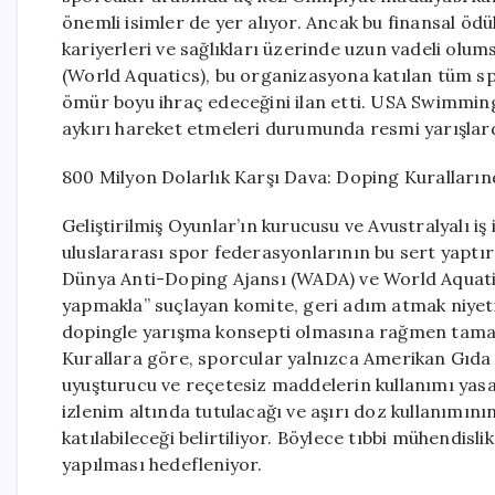
önemli isimler de yer alıyor. Ancak bu finansal öd
kariyerleri ve sağlıkları üzerinde uzun vadeli olu
(World Aquatics), bu organizasyona katılan tüm 
ömür boyu ihraç edeceğini ilan etti. USA Swimming
aykırı hareket etmeleri durumunda resmi yarışlard
800 Milyon Dolarlık Karşı Dava: Doping Kuralların
Geliştirilmiş Oyunlar’ın kurucusu ve Avustralyalı i
uluslararası spor federasyonlarının bu sert yaptırı
Dünya Anti-Doping Ajansı (WADA) ve World Aquatics
yapmakla” suçlayan komite, geri adım atmak niyeti
dopingle yarışma konsepti olmasına rağmen tamam
Kurallara göre, sporcular yalnızca Amerikan Gıda ve
uyuşturucu ve reçetesiz maddelerin kullanımı yasak
izlenim altında tutulacağı ve aşırı doz kullanımın
katılabileceği belirtiliyor. Böylece tıbbi mühendisli
yapılması hedefleniyor.