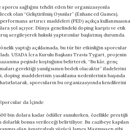
“Geliştirilmiş
e sporcu sağlığını tehdit eden bir organizasyonla
Oyunlar”
ilecek olan “Geliştirilmiş Oyunlar” (Enhanced Games),
Projesine
 performans artırıcı maddeleri (PED) açıkça kullanmasın
Karşı
lara yol açıyor. Dünya genelindeki doping karşıtı ve etik
Tepkiler
duruş sergileyerek hukuki yaptırımlar başlatmış durumda.
Büyüyor!
için
elik yaptığı açıklamada, bu tür bir etkinliğin sporcular
guladı. USADA İcra Kurulu Başkanı Travis Tygart, projenin
ra kazanma peşinde koştuğunu belirterek, “Bu kâr, genç
aları gerektiği yanılgısının bedeli olacaktır” ifadelerini
uk, doping maddelerinin yasaklama nedenlerinin başında
 hatırlatarak, sporcuların bu organizasyonda kendilerini
Sporcular da İçinde
0 bin dolara kadar ödüller sunulurken, özellikle prestijli
olarlık bonus verileceği belirtiliyor. Bu cazibeye kapılan
zanmış olan Avustralyalı yüzücü James Magnussen gibi