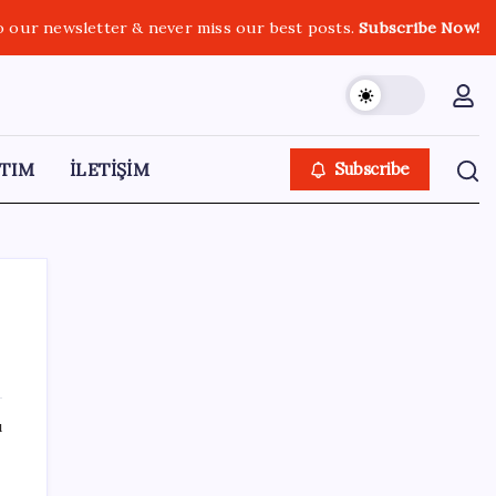
o our newsletter & never miss our best posts.
Subscribe Now!
TIM
İLETİŞİM
Subscribe
SON YAZILAR
ı
Epic Games’in 13 Ağustos’a kadar ücretsiz
verdiği oyunlar belli oldu