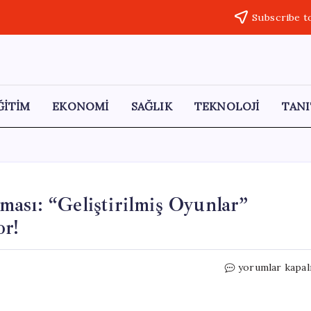
Subscribe t
ĞİTİM
EKONOMİ
SAĞLIK
TEKNOLOJİ
TANI
ası: “Geliştirilmiş Oyunlar”
or!
Spor
yorumlar kapal
Dünyasında
Doping
Tartışması: