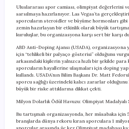
Uluslararası spor camiası, olimpiyat değerlerini v
sarsılmaya hazırlanıyor. Las Vegas’ta gerçekleştir
sporcuların steroidler ve büyüme hormonları gibi
zemin hazırlayan bir etkinlik olarak büyük tartışma
kuruluşlar, bu organizasyona karşı sert bir karşı 
ABD Anti-Doping Ajansı (USADA), organizasyona yön
için “tehlikeli bir palyaço gösterisi” olduğunu vur
arkasındaki kişilerin yalnızca hızlı bir şekilde pa
sporcuların hayallerine ulaşmaları için doping yapm
kullandı. USADA’nın Bilim Başkanı Dr. Matt Fedor
sporcu sağlığı üzerindeki kalıcı zararlar olduğunu
büyük bir riske attıklarına dikkat çekti.
Milyon Dolarlık Ödül Havuzu: Olimpiyat Madalyalı 
Bu tartışmalı organizasyonda, her müsabaka için 50
branşlarda dünya rekoru kıran sporculara 1 milyon d
sporcular arasında üç kez Olimpiyat madalyası ka