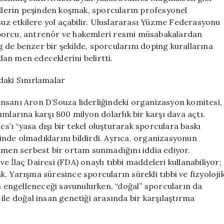
üllerin peşinden koşmak, sporcuların profesyonel
msuz etkilere yol açabilir. Uluslararası Yüzme Federasyonu
sporcu, antrenör ve hakemleri resmi müsabakalardan
 de benzer bir şekilde, sporcularını doping kurallarına
an men edeceklerini belirtti.
daki Sınırlamalar
ş insanı Aron D’Souza liderliğindeki organizasyon komitesi,
mlarına karşı 800 milyon dolarlık bir karşı dava açtı.
’ı “yasa dışı bir tekel oluşturarak sporculara baskı
nde olmadıklarını bildirdi. Ayrıca, organizasyonun
en serbest bir ortam sunmadığını iddia ediyor.
 İlaç Dairesi (FDA) onaylı tıbbi maddeleri kullanabiliyor;
. Yarışma süresince sporcuların sürekli tıbbi ve fizyoloji
ın engelleneceği savunulurken, “doğal” sporcuların da
k ile doğal insan genetiği arasında bir karşılaştırma