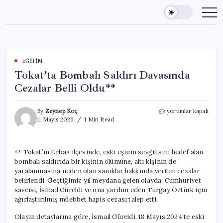
Skip
to
content
EĞITIM
Tokat’ta Bombalı Saldırı Davasında
Cezalar Belli Oldu**
Tokat’ta
By
Zeynep Koç
yorumlar kapalı
Bombalı
11 Mayıs 2026
1 Min Read
Saldırı
Davasında
Cezalar
** Tokat’ın Erbaa ilçesinde, eski eşinin sevgilisini hedef alan
Belli
bombalı saldırıda bir kişinin ölümüne, altı kişinin de
Oldu**
için
yaralanmasına neden olan sanıklar hakkında verilen cezalar
belirlendi. Geçtiğimiz yıl meydana gelen olayda, Cumhuriyet
savcısı, İsmail Güreldi ve ona yardım eden Turgay Öztürk için
ağırlaştırılmış müebbet hapis cezası talep etti.
Olayın detaylarına göre, İsmail Güreldi, 18 Mayıs 2024’te eski