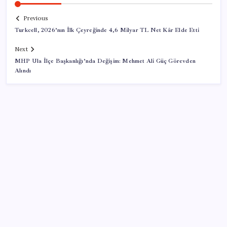
Previous
Turkcell, 2026’nın İlk Çeyreğinde 4,6 Milyar TL Net Kâr Elde Etti
Next
MHP Ula İlçe Başkanlığı’nda Değişim: Mehmet Ali Güç Görevden
Alındı
SON YAZILAR
Resmi Gazete’de bugün (08.08.2026)
iPhone 18 Pro Max ve iPhone Ultra Elimizde