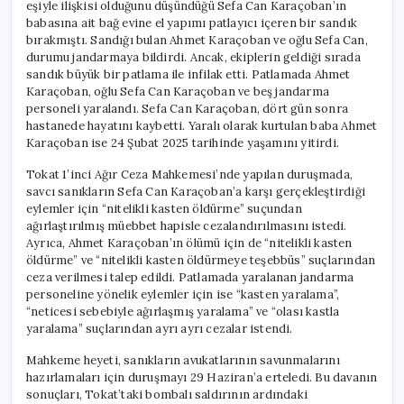
eşiyle ilişkisi olduğunu düşündüğü Sefa Can Karaçoban’ın
babasına ait bağ evine el yapımı patlayıcı içeren bir sandık
bırakmıştı. Sandığı bulan Ahmet Karaçoban ve oğlu Sefa Can,
durumu jandarmaya bildirdi. Ancak, ekiplerin geldiği sırada
sandık büyük bir patlama ile infilak etti. Patlamada Ahmet
Karaçoban, oğlu Sefa Can Karaçoban ve beş jandarma
personeli yaralandı. Sefa Can Karaçoban, dört gün sonra
hastanede hayatını kaybetti. Yaralı olarak kurtulan baba Ahmet
Karaçoban ise 24 Şubat 2025 tarihinde yaşamını yitirdi.
Tokat 1’inci Ağır Ceza Mahkemesi’nde yapılan duruşmada,
savcı sanıkların Sefa Can Karaçoban’a karşı gerçekleştirdiği
eylemler için “nitelikli kasten öldürme” suçundan
ağırlaştırılmış müebbet hapisle cezalandırılmasını istedi.
Ayrıca, Ahmet Karaçoban’ın ölümü için de “nitelikli kasten
öldürme” ve “nitelikli kasten öldürmeye teşebbüs” suçlarından
ceza verilmesi talep edildi. Patlamada yaralanan jandarma
personeline yönelik eylemler için ise “kasten yaralama”,
“neticesi sebebiyle ağırlaşmış yaralama” ve “olası kastla
yaralama” suçlarından ayrı ayrı cezalar istendi.
Mahkeme heyeti, sanıkların avukatlarının savunmalarını
hazırlamaları için duruşmayı 29 Haziran’a erteledi. Bu davanın
sonuçları, Tokat’taki bombalı saldırının ardındaki