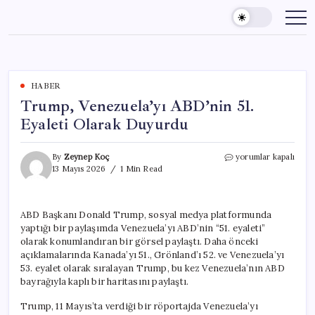
Skip
to
content
HABER
Trump, Venezuela’yı ABD’nin 51.
Eyaleti Olarak Duyurdu
Trump,
By
Zeynep Koç
yorumlar kapalı
Venezuela’yı
13 Mayıs 2026
1 Min Read
ABD’nin
51.
Eyaleti
ABD Başkanı Donald Trump, sosyal medya platformunda
Olarak
yaptığı bir paylaşımda Venezuela’yı ABD’nin “51. eyaleti”
Duyurdu
için
olarak konumlandıran bir görsel paylaştı. Daha önceki
açıklamalarında Kanada’yı 51., Grönland’ı 52. ve Venezuela’yı
53. eyalet olarak sıralayan Trump, bu kez Venezuela’nın ABD
bayrağıyla kaplı bir haritasını paylaştı.
Trump, 11 Mayıs’ta verdiği bir röportajda Venezuela’yı