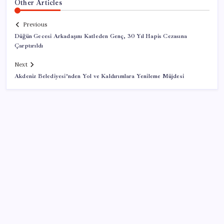
Other Articles
Previous
Düğün Gecesi Arkadaşını Katleden Genç, 30 Yıl Hapis Cezasına
Çarptırıldı
Next
Akdeniz Belediyesi’nden Yol ve Kaldırımlara Yenileme Müjdesi
SON YAZILAR
Resmi Gazete’de bugün (08.08.2026)