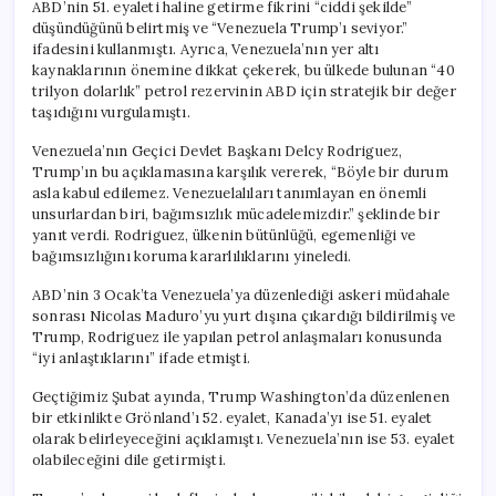
ABD’nin 51. eyaleti haline getirme fikrini “ciddi şekilde”
düşündüğünü belirtmiş ve “Venezuela Trump’ı seviyor.”
ifadesini kullanmıştı. Ayrıca, Venezuela’nın yer altı
kaynaklarının önemine dikkat çekerek, bu ülkede bulunan “40
trilyon dolarlık” petrol rezervinin ABD için stratejik bir değer
taşıdığını vurgulamıştı.
Venezuela’nın Geçici Devlet Başkanı Delcy Rodriguez,
Trump’ın bu açıklamasına karşılık vererek, “Böyle bir durum
asla kabul edilemez. Venezuelalıları tanımlayan en önemli
unsurlardan biri, bağımsızlık mücadelemizdir.” şeklinde bir
yanıt verdi. Rodriguez, ülkenin bütünlüğü, egemenliği ve
bağımsızlığını koruma kararlılıklarını yineledi.
ABD’nin 3 Ocak’ta Venezuela’ya düzenlediği askeri müdahale
sonrası Nicolas Maduro’yu yurt dışına çıkardığı bildirilmiş ve
Trump, Rodriguez ile yapılan petrol anlaşmaları konusunda
“iyi anlaştıklarını” ifade etmişti.
Geçtiğimiz Şubat ayında, Trump Washington’da düzenlenen
bir etkinlikte Grönland’ı 52. eyalet, Kanada’yı ise 51. eyalet
olarak belirleyeceğini açıklamıştı. Venezuela’nın ise 53. eyalet
olabileceğini dile getirmişti.