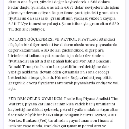
altının ons fiyatı, yüzde 1 değer kaybederek 4.668 dolara
kadar düştü. Şu anda, ons altın 4.673 dolar seviyelerinde işlem
görmeye devam ediyor. Bu gerileme, yurt içindeki gram altın
fiyatlarını da sarsarak, gram altının yaklaşık yüzde 1 kayıpla
6.811 TL’ye inmesine yol açtı. Şu an itibarıyla gram altın 6.820
TL’den alıcı buluyor.
DOLARIN GÜÇLENMESİ VE PETROL FİYATLARI Altındaki
düşüşün bir diğer nedeni ise doların uluslararası piyasalarda
değer kazanması. ABD doları güçlendikçe, diğer para
birimlerini kullanan yatırımcılar için dolar üzerinden
fiyatlandırılan altın daha pahalı hale geliyor. ABD Başkanı
Donald Trump’ın İran’ın barış teklifini reddettiğine dair
yaptığı açıklama, devam eden çatışmaların sona ereceği
beklentisini boşa çıkardı. Hürmüz Boğazı’ndaki jeopolitik
gerginlik, enerji fiyatlarını artırarak piyasalarda endişeye yol
açtı.
FED’DEN GELEN UYARI KCM Trade Baş Piyasa Analisti Tim
Waterer, piyasa katılımcılarının kısa vadeli barış umutlarını
kaybettiğine dikkat çekerek, petrol fiyatlarındaki artışın altın
üzerinde büyük bir baskı oluşturduğunu belirtti. Ayrıca, ABD
Merkez Bankası (Fed) tarafından yayımlanan son finansal
istikrar raporunda, İran’daki çatışmanın petrol arzı ve