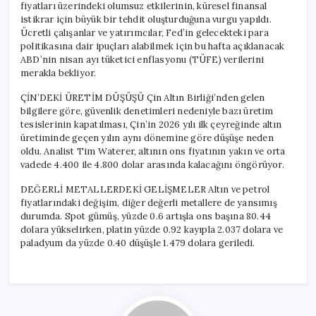
fiyatları üzerindeki olumsuz etkilerinin, küresel finansal
istikrar için büyük bir tehdit oluşturduğuna vurgu yapıldı.
Ücretli çalışanlar ve yatırımcılar, Fed’in gelecekteki para
politikasına dair ipuçları alabilmek için bu hafta açıklanacak
ABD’nin nisan ayı tüketici enflasyonu (TÜFE) verilerini
merakla bekliyor.
ÇİN’DEKİ ÜRETİM DÜŞÜŞÜ Çin Altın Birliği’nden gelen
bilgilere göre, güvenlik denetimleri nedeniyle bazı üretim
tesislerinin kapatılması, Çin’in 2026 yılı ilk çeyreğinde altın
üretiminde geçen yılın aynı dönemine göre düşüşe neden
oldu. Analist Tim Waterer, altının ons fiyatının yakın ve orta
vadede 4.400 ile 4.800 dolar arasında kalacağını öngörüyor.
DEĞERLİ METALLERDEKİ GELİŞMELER Altın ve petrol
fiyatlarındaki değişim, diğer değerli metallere de yansımış
durumda. Spot gümüş, yüzde 0.6 artışla ons başına 80.44
dolara yükselirken, platin yüzde 0.92 kayıpla 2.037 dolara ve
paladyum da yüzde 0.40 düşüşle 1.479 dolara geriledi.