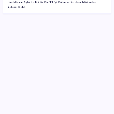
Emeklilerin Aylık Geliri 26 Bin TL’yi Bulması Gereken Miktardan
Yoksun Kaldı
SON YAZILAR
Togg için 1 Milyon TL Faizsiz Kredi Fırsatı Başladı
Gerçeğinden Farksız: Simülatör Tutkunundan Dev
Tren Simülasyonu Projesi
Fiyatlarda düşüş hevesi kursakta kaldı: Motorine
gelecek indirim ÖTV’ye takıldı
Antarktika’da ökaryot canlıların izlerine rastladı