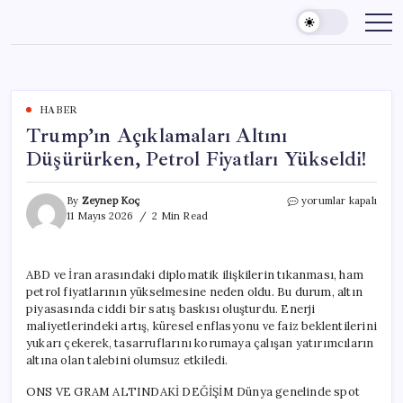
Skip
to
content
HABER
Trump’ın Açıklamaları Altını
Düşürürken, Petrol Fiyatları Yükseldi!
Trump’ın
By
Zeynep Koç
yorumlar kapalı
Açıklamaları
11 Mayıs 2026
2 Min Read
Altını
Düşürürken,
Petrol
ABD ve İran arasındaki diplomatik ilişkilerin tıkanması, ham
Fiyatları
petrol fiyatlarının yükselmesine neden oldu. Bu durum, altın
Yükseldi!
için
piyasasında ciddi bir satış baskısı oluşturdu. Enerji
maliyetlerindeki artış, küresel enflasyonu ve faiz beklentilerini
yukarı çekerek, tasarruflarını korumaya çalışan yatırımcıların
altına olan talebini olumsuz etkiledi.
ONS VE GRAM ALTINDAKİ DEĞİŞİM Dünya genelinde spot