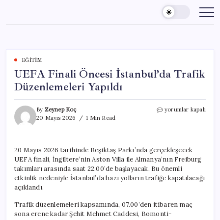
Skip
to
content
EĞITIM
UEFA Finali Öncesi İstanbul’da Trafik
Düzenlemeleri Yapıldı
UEFA
By
Zeynep Koç
yorumlar kapalı
Finali
20 Mayıs 2026
1 Min Read
Öncesi
İstanbul’da
Trafik
20 Mayıs 2026 tarihinde Beşiktaş Parkı’nda gerçekleşecek
Düzenlemeleri
UEFA finali, İngiltere’nin Aston Villa ile Almanya’nın Freiburg
Yapıldı
için
takımları arasında saat 22.00’de başlayacak. Bu önemli
etkinlik nedeniyle İstanbul’da bazı yolların trafiğe kapatılacağı
açıklandı.
Trafik düzenlemeleri kapsamında, 07.00’den itibaren maç
sona erene kadar Şehit Mehmet Caddesi, Bomonti-