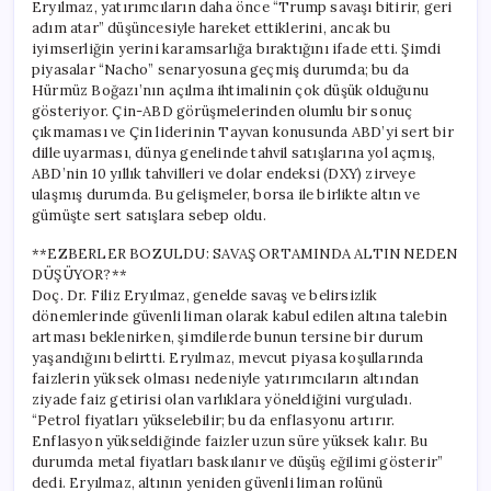
Eryılmaz, yatırımcıların daha önce “Trump savaşı bitirir, geri
adım atar” düşüncesiyle hareket ettiklerini, ancak bu
iyimserliğin yerini karamsarlığa bıraktığını ifade etti. Şimdi
piyasalar “Nacho” senaryosuna geçmiş durumda; bu da
Hürmüz Boğazı’nın açılma ihtimalinin çok düşük olduğunu
gösteriyor. Çin-ABD görüşmelerinden olumlu bir sonuç
çıkmaması ve Çin liderinin Tayvan konusunda ABD’yi sert bir
dille uyarması, dünya genelinde tahvil satışlarına yol açmış,
ABD’nin 10 yıllık tahvilleri ve dolar endeksi (DXY) zirveye
ulaşmış durumda. Bu gelişmeler, borsa ile birlikte altın ve
gümüşte sert satışlara sebep oldu.
**EZBERLER BOZULDU: SAVAŞ ORTAMINDA ALTIN NEDEN
DÜŞÜYOR?**
Doç. Dr. Filiz Eryılmaz, genelde savaş ve belirsizlik
dönemlerinde güvenli liman olarak kabul edilen altına talebin
artması beklenirken, şimdilerde bunun tersine bir durum
yaşandığını belirtti. Eryılmaz, mevcut piyasa koşullarında
faizlerin yüksek olması nedeniyle yatırımcıların altından
ziyade faiz getirisi olan varlıklara yöneldiğini vurguladı.
“Petrol fiyatları yükselebilir; bu da enflasyonu artırır.
Enflasyon yükseldiğinde faizler uzun süre yüksek kalır. Bu
durumda metal fiyatları baskılanır ve düşüş eğilimi gösterir”
dedi. Eryılmaz, altının yeniden güvenli liman rolünü