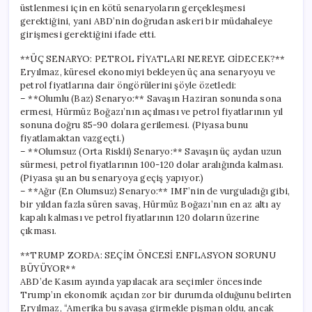
üstlenmesi için en kötü senaryoların gerçekleşmesi
gerektiğini, yani ABD’nin doğrudan askeri bir müdahaleye
girişmesi gerektiğini ifade etti.
**ÜÇ SENARYO: PETROL FİYATLARI NEREYE GİDECEK?**
Eryılmaz, küresel ekonomiyi bekleyen üç ana senaryoyu ve
petrol fiyatlarına dair öngörülerini şöyle özetledi:
– **Olumlu (Baz) Senaryo:** Savaşın Haziran sonunda sona
ermesi, Hürmüz Boğazı’nın açılması ve petrol fiyatlarının yıl
sonuna doğru 85-90 dolara gerilemesi. (Piyasa bunu
fiyatlamaktan vazgeçti.)
– **Olumsuz (Orta Riskli) Senaryo:** Savaşın üç aydan uzun
sürmesi, petrol fiyatlarının 100-120 dolar aralığında kalması.
(Piyasa şu an bu senaryoya geçiş yapıyor.)
– **Ağır (En Olumsuz) Senaryo:** IMF’nin de vurguladığı gibi,
bir yıldan fazla süren savaş, Hürmüz Boğazı’nın en az altı ay
kapalı kalması ve petrol fiyatlarının 120 doların üzerine
çıkması.
**TRUMP ZORDA: SEÇİM ÖNCESİ ENFLASYON SORUNU
BÜYÜYOR**
ABD’de Kasım ayında yapılacak ara seçimler öncesinde
Trump’ın ekonomik açıdan zor bir durumda olduğunu belirten
Eryılmaz, “Amerika bu savaşa girmekle pişman oldu, ancak