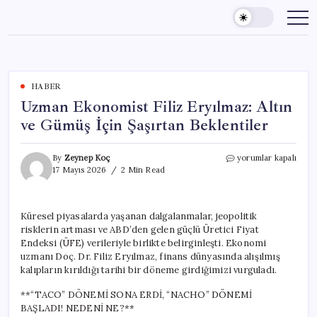
Skip
to
content
HABER
Uzman Ekonomist Filiz Eryılmaz: Altın
ve Gümüş İçin Şaşırtan Beklentiler
Uzman
By
Zeynep Koç
yorumlar kapalı
Ekonomist
17 Mayıs 2026
2 Min Read
Filiz
Eryılmaz:
Altın
Küresel piyasalarda yaşanan dalgalanmalar, jeopolitik
ve
risklerin artması ve ABD’den gelen güçlü Üretici Fiyat
Gümüş
İçin
Endeksi (ÜFE) verileriyle birlikte belirginleşti. Ekonomi
Şaşırtan
uzmanı Doç. Dr. Filiz Eryılmaz, finans dünyasında alışılmış
Beklentiler
kalıpların kırıldığı tarihi bir döneme girdiğimizi vurguladı.
için
**“TACO” DÖNEMİ SONA ERDİ, “NACHO” DÖNEMİ
BAŞLADI! NEDENİ NE?**