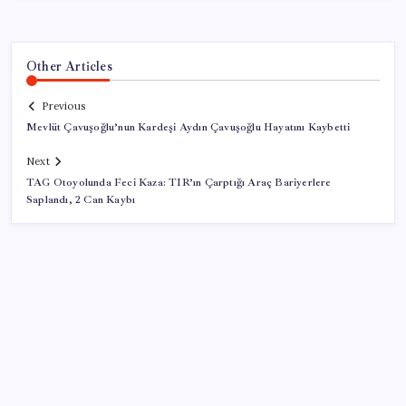
Other Articles
Previous
Mevlüt Çavuşoğlu’nun Kardeşi Aydın Çavuşoğlu Hayatını Kaybetti
Next
TAG Otoyolunda Feci Kaza: TIR’ın Çarptığı Araç Bariyerlere
Saplandı, 2 Can Kaybı
SON YAZILAR