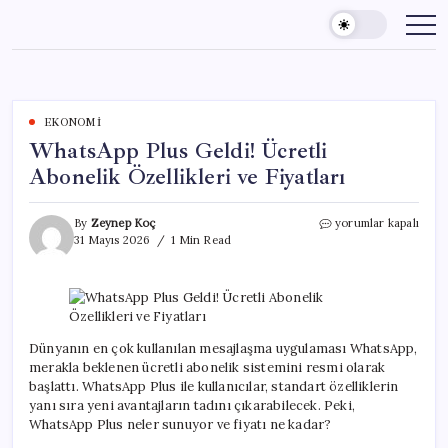
Skip
to
content
EKONOMI
WhatsApp Plus Geldi! Ücretli
Abonelik Özellikleri ve Fiyatları
WhatsApp
By
Zeynep Koç
yorumlar kapalı
Plus
31 Mayıs 2026
1 Min Read
Geldi!
Ücretli
Abonelik
Özellikleri
ve
Fiyatları
Dünyanın en çok kullanılan mesajlaşma uygulaması WhatsApp,
için
merakla beklenen ücretli abonelik sistemini resmi olarak
başlattı. WhatsApp Plus ile kullanıcılar, standart özelliklerin
yanı sıra yeni avantajların tadını çıkarabilecek. Peki,
WhatsApp Plus neler sunuyor ve fiyatı ne kadar?