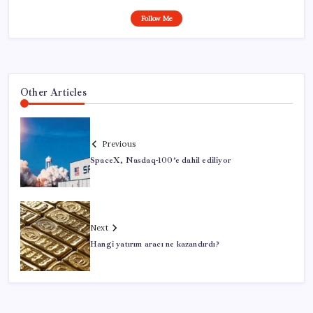
Follow Me
Other Articles
Previous
SpaceX, Nasdaq-100’e dahil ediliyor
Next
Hangi yatırım aracı ne kazandırdı?