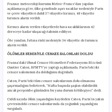
Fransız meteoroloji kurumu Meteo-France’dan yapılan
açıklamaya göre, ülke genelinde aşırı sıcaklar nedeniyle Paris
ve çevre vilayetleri dahil 37 vilayette kırmızı, 48 vilayette
turuncu alarm verildi.
Kırmızı alarm verilen vilayetlerde hava sıcaklıklarının 42
dereceye kadar ulaşacağı tahmin ediliyor.
Öte yandan, fırtına riski nedeniyle 34 vilayette de turuncu
alarm verildi.
ÖLÜMLER SEBEBİYLE CENAZE SALONLARI DOLDU
Fransa’daki Ulusal Cenaze Hizmetleri Federasyonu Sözcüsü
Gautier Caton, BFMTV’ye yaptığı açıklamada, Paris’teki iki
cenaze salonunun da dolduğunu doğruladı.
Caton, Paris’teki tüm cenaze salonlarının dolu olmasına
şaşırmadığını belirterek, “Hafta başında şaşkın olabilirdik
ancak perşembe gününden bu yana durum kötüleşiyor.” dedi.
Ciddi sayıda ölüm yaşandığını kaydeden Caton, Paris’in yakın
çevresindeki cenaze salonlarında da yoğunluk yaşandığını
vurguladı.