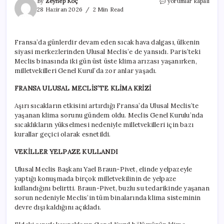
Aşırı
By
Zeynep Koç
yorumlar kapalı
sıcaklar
28 Haziran 2026
2 Min Read
Fransa
Meclisi’ni
de
Fransa’da günlerdir devam eden sıcak hava dalgası, ülkenin
vurdu:
siyasi merkezlerinden Ulusal Meclis’e de yansıdı. Paris’teki
Kravatlar
çıktı,
Meclis binasında iki gün üst üste klima arızası yaşanırken,
yelpazeler
milletvekilleri Genel Kurul’da zor anlar yaşadı.
geldi
için
FRANSA ULUSAL MECLİS’TE KLİMA KRİZİ
Aşırı sıcakların etkisini artırdığı Fransa’da Ulusal Meclis’te
yaşanan klima sorunu gündem oldu. Meclis Genel Kurulu’nda
sıcaklıkların yükselmesi nedeniyle milletvekilleri için bazı
kurallar geçici olarak esnetildi.
VEKİLLER YELPAZE KULLANDI
Ulusal Meclis Başkanı Yael Braun-Pivet, elinde yelpazeyle
yaptığı konuşmada birçok milletvekilinin de yelpaze
kullandığını belirtti. Braun-Pivet, buzlu su tedarikinde yaşanan
sorun nedeniyle Meclis’in tüm binalarında klima sisteminin
devre dışı kaldığını açıkladı.