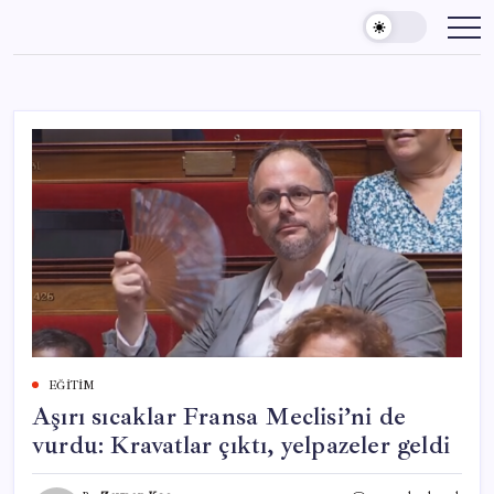
Skip
to
content
EĞITIM
Aşırı sıcaklar Fransa Meclisi’ni de
vurdu: Kravatlar çıktı, yelpazeler geldi