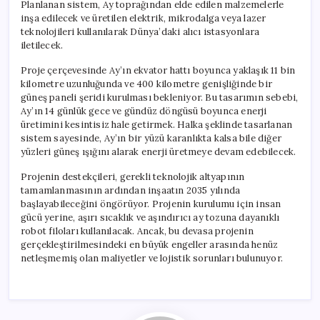
Planlanan sistem, Ay toprağından elde edilen malzemelerle
inşa edilecek ve üretilen elektrik, mikrodalga veya lazer
teknolojileri kullanılarak Dünya’daki alıcı istasyonlara
iletilecek.
Proje çerçevesinde Ay’ın ekvator hattı boyunca yaklaşık 11 bin
kilometre uzunluğunda ve 400 kilometre genişliğinde bir
güneş paneli şeridi kurulması bekleniyor. Bu tasarımın sebebi,
Ay’ın 14 günlük gece ve gündüz döngüsü boyunca enerji
üretimini kesintisiz hale getirmek. Halka şeklinde tasarlanan
sistem sayesinde, Ay’ın bir yüzü karanlıkta kalsa bile diğer
yüzleri güneş ışığını alarak enerji üretmeye devam edebilecek.
Projenin destekçileri, gerekli teknolojik altyapının
tamamlanmasının ardından inşaatın 2035 yılında
başlayabileceğini öngörüyor. Projenin kurulumu için insan
gücü yerine, aşırı sıcaklık ve aşındırıcı ay tozuna dayanıklı
robot filoları kullanılacak. Ancak, bu devasa projenin
gerçekleştirilmesindeki en büyük engeller arasında henüz
netleşmemiş olan maliyetler ve lojistik sorunları bulunuyor.