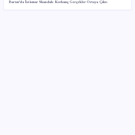
Bartın’da İstismar Skandalı: Korkunç Gerçekler Ortaya Çıktı
SON YAZILAR
Togg için 1 Milyon TL Faizsiz Kredi Fırsatı Başladı
Gerçeğinden Farksız: Simülatör Tutkunundan Dev
Tren Simülasyonu Projesi
Fiyatlarda düşüş hevesi kursakta kaldı: Motorine
gelecek indirim ÖTV’ye takıldı
Antarktika’da ökaryot canlıların izlerine rastladı
Kalbinizin en ucuz ilacı