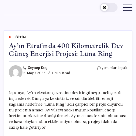
Skip
to
content
EĞITIM
Ay’ın Etrafında 400 Kilometrelik Dev
Güneş Enerjisi Projesi: Luna Ring
Ay’ın
By
Zeynep Koç
yorumlar kapalı
Etrafında
13 Mayıs 2026
1 Min Read
400
Kilometrelik
Dev
Japonya, Ay’ın ekvator çevresine dev bir güneş paneli şeridi
Güneş
inşa ederek Dünya’ya kesintisiz ve sürdürülebilir enerji
Enerjisi
Projesi:
sağlama hedefiyle “Luna Ring” adlı çarpıcı bir proje duyurdu.
Luna
Bu projenin amacı, Ay yüzeyindeki uygun koşulları enerji
Ring
üretim merkezine dönüştürmek. Ay’ın atmosferinin olmaması
için
ve hava olaylarından etkilenmiyor olması, projeyi daha da
cazip hale getiriyor.