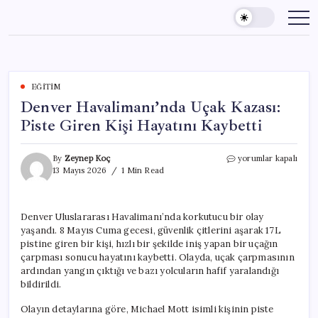
Skip
to
content
EĞITIM
Denver Havalimanı’nda Uçak Kazası:
Piste Giren Kişi Hayatını Kaybetti
Denver
By
Zeynep Koç
yorumlar kapalı
Havalimanı’nda
13 Mayıs 2026
1 Min Read
Uçak
Kazası:
Piste
Denver Uluslararası Havalimanı’nda korkutucu bir olay
Giren
yaşandı. 8 Mayıs Cuma gecesi, güvenlik çitlerini aşarak 17L
Kişi
Hayatını
pistine giren bir kişi, hızlı bir şekilde iniş yapan bir uçağın
Kaybetti
çarpması sonucu hayatını kaybetti. Olayda, uçak çarpmasının
için
ardından yangın çıktığı ve bazı yolcuların hafif yaralandığı
bildirildi.
Olayın detaylarına göre, Michael Mott isimli kişinin piste