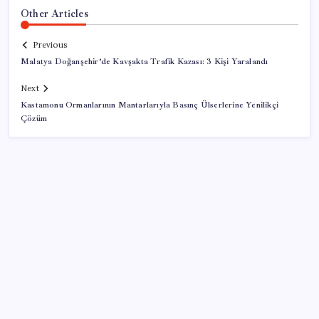
Other Articles
Previous
Malatya Doğanşehir’de Kavşakta Trafik Kazası: 3 Kişi Yaralandı
Next
Kastamonu Ormanlarının Mantarlarıyla Basınç Ülserlerine Yenilikçi
Çözüm
SON YAZILAR
Togg için 1 Milyon TL Faizsiz Kredi Fırsatı Başladı