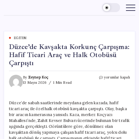
Skip
to
content
EĞITIM
Düzce’de Kavşakta Korkunç Çarpışma:
Hafif Ticari Araç ve Halk Otobüsü
Çarpıştı
Düzce’de
By
Zeynep Koç
yorumlar kapalı
Kavşakta
13 Mayıs 2026
1 Min Read
Korkunç
Çarpışma:
Hafif
Düzce’de sabah saatlerinde meydana gelen kazada, hafif
Ticari
ticari araç ile özel halk otobüsü kavşakta çarpıştı. Olay, başka
Araç
ve
bir aracın kamerasına yansıdı. Kaza, merkez Koçyazı
Halk
Mahallesi’nde, Zahit Kevser Bulvarı üzerinde bulunan bir trafik
Otobüsü
ışığında gerçekleşti. Görüntülere göre, dönülmez olan
Çarpıştı
kavşaktan dönüş yapmaya çalışan hafif ticari araç, yolcu dolu
için
halk otobüsü ile çarpıştı. Çarpışmanın etkisiyle hafif ticari