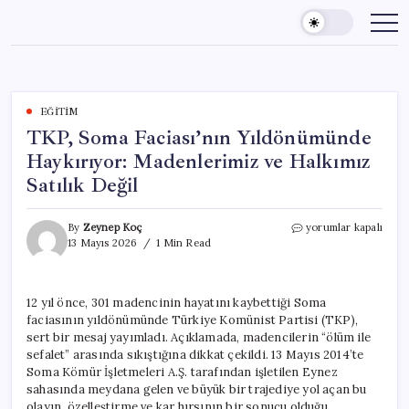
Skip
to
content
EĞITIM
TKP, Soma Faciası’nın Yıldönümünde
Haykırıyor: Madenlerimiz ve Halkımız
Satılık Değil
TKP,
By
Zeynep Koç
yorumlar kapalı
Soma
13 Mayıs 2026
1 Min Read
Faciası’nın
Yıldönümünde
Haykırıyor:
12 yıl önce, 301 madencinin hayatını kaybettiği Soma
Madenlerimiz
faciasının yıldönümünde Türkiye Komünist Partisi (TKP),
ve
Halkımız
sert bir mesaj yayımladı. Açıklamada, madencilerin “ölüm ile
Satılık
sefalet” arasında sıkıştığına dikkat çekildi. 13 Mayıs 2014’te
Değil
Soma Kömür İşletmeleri A.Ş. tarafından işletilen Eynez
için
sahasında meydana gelen ve büyük bir trajediye yol açan bu
olayın, özelleştirme ve kar hırsının bir sonucu olduğu