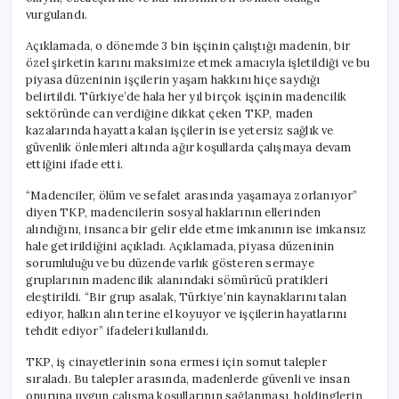
vurgulandı.
Açıklamada, o dönemde 3 bin işçinin çalıştığı madenin, bir
özel şirketin karını maksimize etmek amacıyla işletildiği ve bu
piyasa düzeninin işçilerin yaşam hakkını hiçe saydığı
belirtildi. Türkiye’de hala her yıl birçok işçinin madencilik
sektöründe can verdiğine dikkat çeken TKP, maden
kazalarında hayatta kalan işçilerin ise yetersiz sağlık ve
güvenlik önlemleri altında ağır koşullarda çalışmaya devam
ettiğini ifade etti.
“Madenciler, ölüm ve sefalet arasında yaşamaya zorlanıyor”
diyen TKP, madencilerin sosyal haklarının ellerinden
alındığını, insanca bir gelir elde etme imkanının ise imkansız
hale getirildiğini açıkladı. Açıklamada, piyasa düzeninin
sorumluluğu ve bu düzende varlık gösteren sermaye
gruplarının madencilik alanındaki sömürücü pratikleri
eleştirildi. “Bir grup asalak, Türkiye’nin kaynaklarını talan
ediyor, halkın alın terine el koyuyor ve işçilerin hayatlarını
tehdit ediyor” ifadeleri kullanıldı.
TKP, iş cinayetlerinin sona ermesi için somut talepler
sıraladı. Bu talepler arasında, madenlerde güvenli ve insan
onuruna uygun çalışma koşullarının sağlanması, holdinglerin