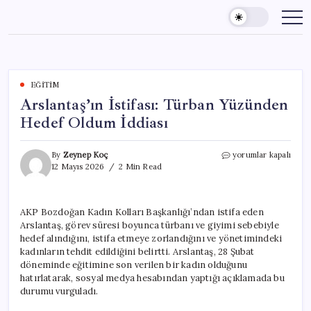
Skip
to
content
EĞITIM
Arslantaş’ın İstifası: Türban Yüzünden
Hedef Oldum İddiası
Arslantaş’ın
By
Zeynep Koç
yorumlar kapalı
İstifası:
12 Mayıs 2026
2 Min Read
Türban
Yüzünden
Hedef
AKP Bozdoğan Kadın Kolları Başkanlığı’ndan istifa eden
Oldum
Arslantaş, görev süresi boyunca türbanı ve giyimi sebebiyle
İddiası
için
hedef alındığını, istifa etmeye zorlandığını ve yönetimindeki
kadınların tehdit edildiğini belirtti. Arslantaş, 28 Şubat
döneminde eğitimine son verilen bir kadın olduğunu
hatırlatarak, sosyal medya hesabından yaptığı açıklamada bu
durumu vurguladı.