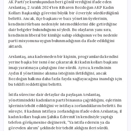
AK Parti’ye kuruluşundan beri gönül verdiğini ifade eden
Arslantaş, 2 Aralık 2024’ten itibaren Bozdoğan AKP Kadın
Kolları Başkanlığı görevini büyük bir özveriyle sürdürdüğünü
belirtti. Ancak, ilçe başkanı ve bazı yönetim üyelerinin,
kendisini türbanı nedeniyle istemediklerini dile getirdiğine
dair belgeler bulunduğunu söyledi. Bu olayların yanı sıra,
kendisinin liberal bir kimliğe sahip olduğunun ve bu nedenle
parti misyonuna uygun bulunmadığının da ifade edildiğini
aktardı.
Arslantaş, ana kademeden bir kişinin, programlarda kendisi
yerine başka bir ismi öne çıkararak iki kadın kolları başkanı
imajı yaratmaya çalıştığını öne sürdü. Ayrıca, kendisinin
Aydın il yönetimine alınma isteğinin iletildiğini, ancak
Bozdoğan halkına daha fazla fayda sağlayacağına inandığı için
bu teklifi reddettiğini belirtti.
İstifa sürecine dair detaylar da paylaşan Arslantaş,
yönetimindeki kadınların parti binasına çağrıldığını, eşlerinin
işlerinin tehdit edildiğini ve istifaya zorlandıklarını belirtti. Bu
süreçte, 8 kadının istifaya zorlandığını ifade eden Arslantaş, il
kadın kolları başkanı Şahika Edremit’in kendisiyle yaptığı
telefon görüşmesine değinerek, “Ya istifa edersin ya da
görevden alırım” şeklinde bir tehdit aldığını ileri sürdü.