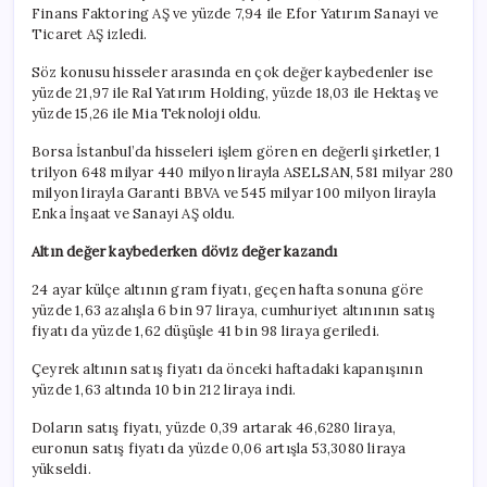
Finans Faktoring AŞ ve yüzde 7,94 ile Efor Yatırım Sanayi ve
Ticaret AŞ izledi.
Söz konusu hisseler arasında en çok değer kaybedenler ise
yüzde 21,97 ile Ral Yatırım Holding, yüzde 18,03 ile Hektaş ve
yüzde 15,26 ile Mia Teknoloji oldu.
Borsa İstanbul’da hisseleri işlem gören en değerli şirketler, 1
trilyon 648 milyar 440 milyon lirayla ASELSAN, 581 milyar 280
milyon lirayla Garanti BBVA ve 545 milyar 100 milyon lirayla
Enka İnşaat ve Sanayi AŞ oldu.
Altın değer kaybederken döviz değer kazandı
24 ayar külçe altının gram fiyatı, geçen hafta sonuna göre
yüzde 1,63 azalışla 6 bin 97 liraya, cumhuriyet altınının satış
fiyatı da yüzde 1,62 düşüşle 41 bin 98 liraya geriledi.
Çeyrek altının satış fiyatı da önceki haftadaki kapanışının
yüzde 1,63 altında 10 bin 212 liraya indi.
Doların satış fiyatı, yüzde 0,39 artarak 46,6280 liraya,
euronun satış fiyatı da yüzde 0,06 artışla 53,3080 liraya
yükseldi.