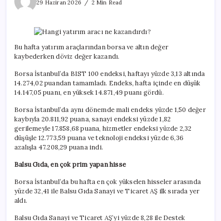
yatırım
29 Haziran 2026
2 Min Read
aracı
ne
kazandırdı?
için
Bu hafta yatırım araçlarından borsa ve altın değer
kaybederken döviz değer kazandı.
Borsa İstanbul’da BIST 100 endeksi, haftayı yüzde 3,13 altında
14.274,02 puandan tamamladı. Endeks, hafta içinde en düşük
14.147,05 puanı, en yüksek 14.871,49 puanı gördü.
Borsa İstanbul’da aynı dönemde mali endeks yüzde 1,50 değer
kaybıyla 20.811,92 puana, sanayi endeksi yüzde 1,82
gerilemeyle 17.858,68 puana, hizmetler endeksi yüzde 2,32
düşüşle 12.773,59 puana ve teknoloji endeksi yüzde 6,36
azalışla 47.208,29 puana indi.
Balsu Gıda, en çok prim yapan hisse
Borsa İstanbul’da bu hafta en çok yükselen hisseler arasında
yüzde 32,41 ile Balsu Gıda Sanayi ve Ticaret AŞ ilk sırada yer
aldı.
Balsu Gıda Sanayi ve Ticaret AŞ’yi yüzde 8,28 ile Destek