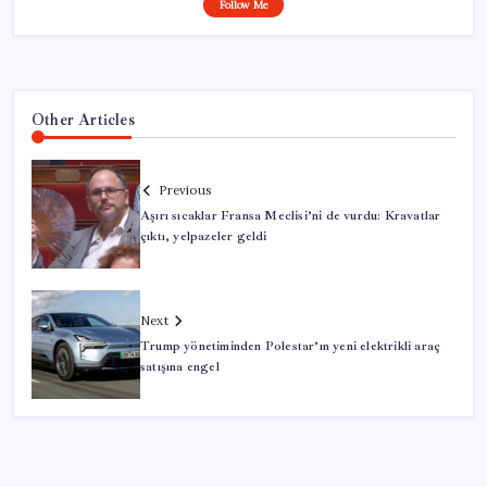
Follow Me
Other Articles
Previous
Aşırı sıcaklar Fransa Meclisi’ni de vurdu: Kravatlar
çıktı, yelpazeler geldi
Next
Trump yönetiminden Polestar’ın yeni elektrikli araç
satışına engel