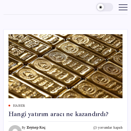
Skip
to
content
HABER
Hangi yatırım aracı ne kazandırdı?
Hangi
By
Zeynep Koç
yorumlar kapalı