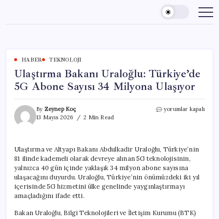
Skip
to
content
HABER
TEKNOLOJI
Ulaştırma Bakanı Uraloğlu: Türkiye’de
5G Abone Sayısı 34 Milyona Ulaşıyor
Ulaştırma
By
Zeynep Koç
yorumlar kapalı
Bakanı
13 Mayıs 2026
2 Min Read
Uraloğlu:
Türkiye’de
5G
Ulaştırma ve Altyapı Bakanı Abdulkadir Uraloğlu, Türkiye’nin
Abone
81 ilinde kademeli olarak devreye alınan 5G teknolojisinin,
Sayısı
34
yalnızca 40 gün içinde yaklaşık 34 milyon abone sayısına
Milyona
ulaşacağını duyurdu. Uraloğlu, Türkiye’nin önümüzdeki iki yıl
Ulaşıyor
içerisinde 5G hizmetini ülke genelinde yaygınlaştırmayı
için
amaçladığını ifade etti.
Bakan Uraloğlu, Bilgi Teknolojileri ve İletişim Kurumu (BTK)