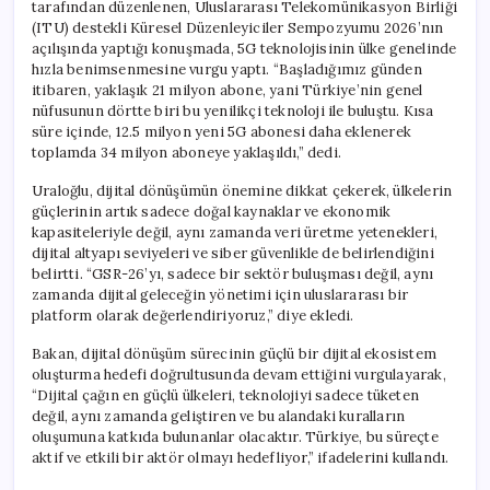
tarafından düzenlenen, Uluslararası Telekomünikasyon Birliği
(ITU) destekli Küresel Düzenleyiciler Sempozyumu 2026’nın
açılışında yaptığı konuşmada, 5G teknolojisinin ülke genelinde
hızla benimsenmesine vurgu yaptı. “Başladığımız günden
itibaren, yaklaşık 21 milyon abone, yani Türkiye’nin genel
nüfusunun dörtte biri bu yenilikçi teknoloji ile buluştu. Kısa
süre içinde, 12.5 milyon yeni 5G abonesi daha eklenerek
toplamda 34 milyon aboneye yaklaşıldı,” dedi.
Uraloğlu, dijital dönüşümün önemine dikkat çekerek, ülkelerin
güçlerinin artık sadece doğal kaynaklar ve ekonomik
kapasiteleriyle değil, aynı zamanda veri üretme yetenekleri,
dijital altyapı seviyeleri ve siber güvenlikle de belirlendiğini
belirtti. “GSR-26’yı, sadece bir sektör buluşması değil, aynı
zamanda dijital geleceğin yönetimi için uluslararası bir
platform olarak değerlendiriyoruz,” diye ekledi.
Bakan, dijital dönüşüm sürecinin güçlü bir dijital ekosistem
oluşturma hedefi doğrultusunda devam ettiğini vurgulayarak,
“Dijital çağın en güçlü ülkeleri, teknolojiyi sadece tüketen
değil, aynı zamanda geliştiren ve bu alandaki kuralların
oluşumuna katkıda bulunanlar olacaktır. Türkiye, bu süreçte
aktif ve etkili bir aktör olmayı hedefliyor,” ifadelerini kullandı.